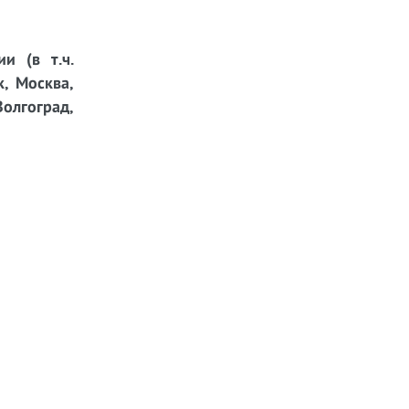
и (в т.ч.
к, Москва,
Волгоград,