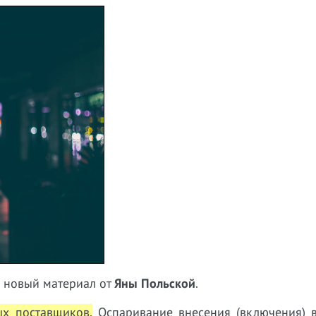
н новый материал от
Яны Польской
.
ых поставщиков.
Оспаривание внесения (включения) в