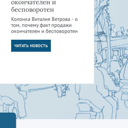
окончателен и
и 
бесповоротен
пр
су
Колонка Виталия Ветрова - о
от
том, почему факт продажи
окончателен и бесповоротен
Кол
том
от 
ЧИТАТЬ НОВОСТЬ
су
отв
Ч