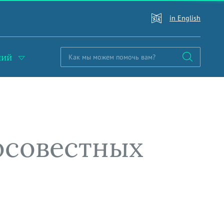
in English
ний
осовестных