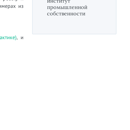
институт
имерах из
промышленной
собственности
ктике)
, и