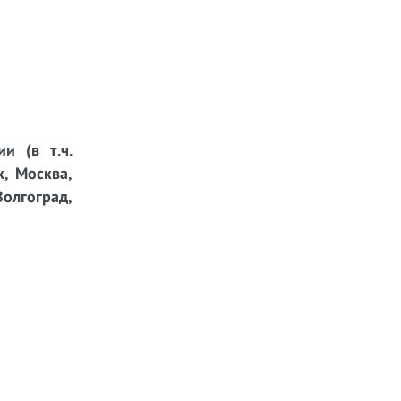
и (в т.ч.
к, Москва,
Волгоград,