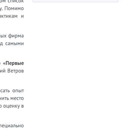
том список
у. Помимо
актикам и
рых фирма
ад самыми
ю
«Первые
лий Ветров
сать опыт
чить место
ю оценку в
пециально