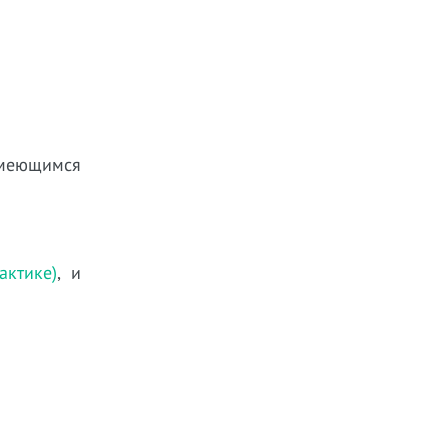
меющимся
ктике)
, и