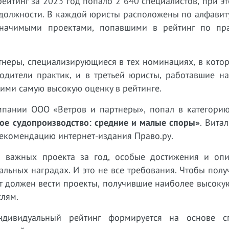
 рейтинг за 2023 год попало 2 640 специалистов, при э
 должности. В каждой юристы расположены по алфавит
значимыми проектами, попавшими в рейтинг по пр
тнеры, специализирующиеся в тех номинациях, в кото
одители практик, и в третьей юристы, работавшие н
ми самую высокую оценку в рейтинге.
мпании ООО «Ветров и партнеры», попал в категори
ое судопроизводство: средние и малые споры»
. Вита
екомендацию интернет-издания Право.ру.
и важных проекта за год, особые достижения и опи
льных наградах. И это не все требования. Чтобы полу
т должен вести проекты, получившие наиболее высоку
аслям.
индивидуальный рейтинг формируется на основе с