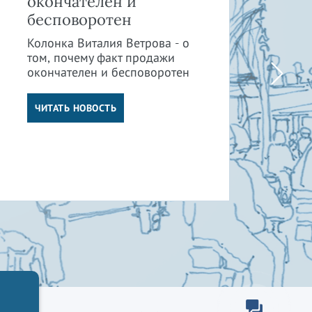
окончателен и
и 
бесповоротен
пр
су
Колонка Виталия Ветрова - о
от
том, почему факт продажи
окончателен и бесповоротен
Кол
том
от 
ЧИТАТЬ НОВОСТЬ
су
отв
Ч