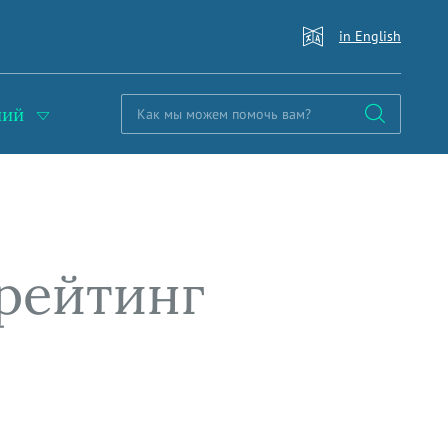
in English
ний
 рейтинг