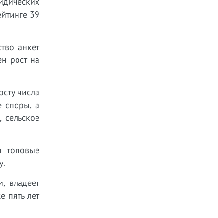
идических
ейтинге 39
тво анкет
ен рост на
осту числа
 споры, а
, сельское
ы топовые
у.
, владеет
е пять лет