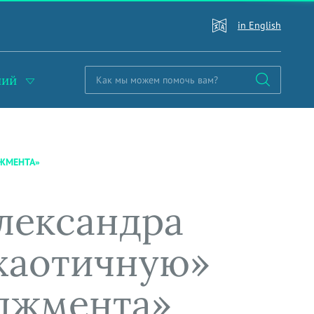
in English
ний
ДЖМЕНТА»
лександра
хаотичную»
еджмента»