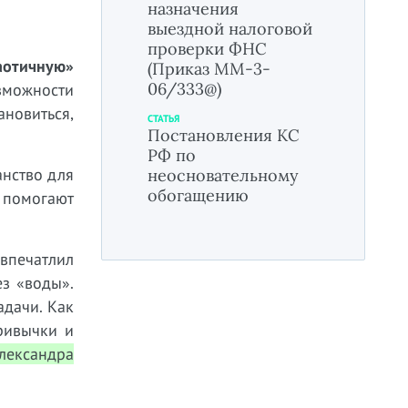
назначения
выездной налоговой
проверки ФНС
аотичную»
(Приказ ММ-3-
06/333@)
зможности
новиться,
СТАТЬЯ
Постановления КС
РФ по
анство для
неосновательному
обогащению
 помогают
впечатлил
з «воды».
адачи. Как
ривычки и
Александра