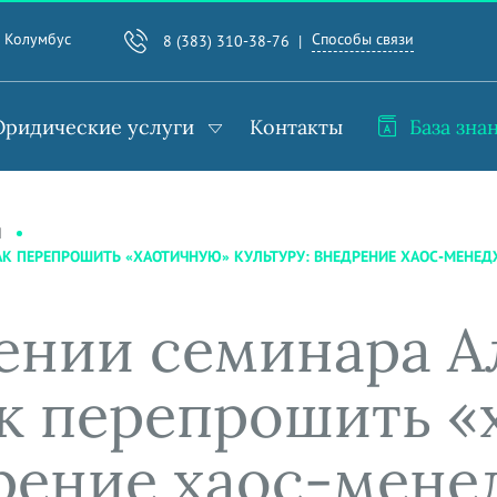
Способы связи
. Колумбус
8 (383) 310-38-76
ридические услуги
Контакты
База зна
И
АК ПЕРЕПРОШИТЬ «ХАОТИЧНУЮ» КУЛЬТУРУ: ВНЕДРЕНИЕ ХАОС-МЕНЕ
ении семинара А
к перепрошить «
дрение хаос-мен