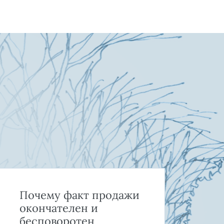
Почему факт продажи
Ка
окончателен и
и 
бесповоротен
пр