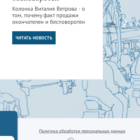
су
Колонка Виталия Ветрова - о
от
том, почему факт продажи
окончателен и бесповоротен
Кол
том
от 
ЧИТАТЬ НОВОСТЬ
су
отв
Ч
Политика обработки персональных данных