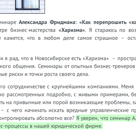
еминаре
Александра Фридмана: «Как перепрошить «х
ре бизнес-мастерства
«Харизма»
. Я стараюсь по во
е кажется, что в любом деле самое страшное – оста
и я рад, что в Новосибирске есть «Харизма» – простр
ьного общения. Семинары от опытных бизнес-тренеров
ые риски и точки роста своего дела.
его сотрудничестве с крупнейшими компаниями. Меня 
 но рассмотренных подробно, с живыми примерами, бе
еть на привычные или порой возникающие проблемы, з
 – с чего начинать искать вредные управленческие п
онтролировать абсолютно все?
Я уверен, что семинар 
ес-процессы в нашей юридической фирме.