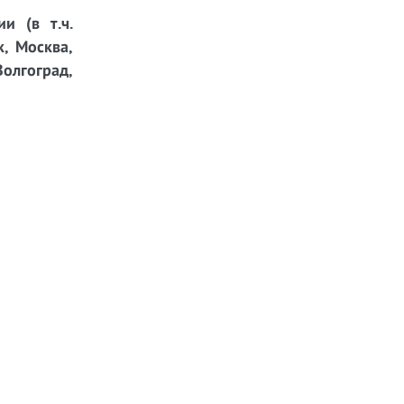
и (в т.ч.
к, Москва,
Волгоград,