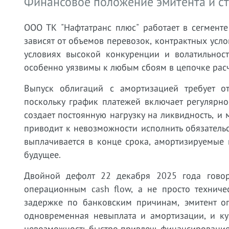
Финансовое положение эмитента и ст
ООО ТК "Нафтатранс плюс" работает в сегменте
зависят от объемов перевозок, контрактных усл
условиях высокой конкуренции и волатильност
особенно уязвимы к любым сбоям в цепочке расч
Выпуск облигаций с амортизацией требует от
поскольку график платежей включает регулярн
создает постоянную нагрузку на ликвидность, и
приводит к невозможности исполнить обязательст
выплачивается в конце срока, амортизируемые 
будущее.
Двойной дефолт 22 декабря 2025 года гово
операционным cash flow, а не просто техниче
задержке по банковским причинам, эмитент оп
одновременная невыплата и амортизации, и куп
невозможность быстро привлечь финансирование