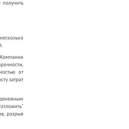
 получить
несколько
й.
 Компании
рочности,
мостью от
сту затрат
 денежным
отложить"
ов, разрыв