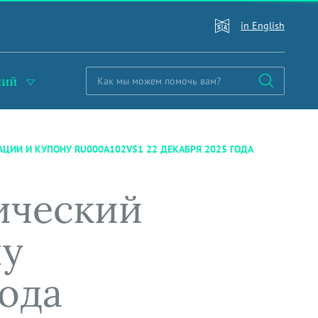
in English
ний
ЦИИ И КУПОНУ RU000A102V51 22 ДЕКАБРЯ 2025 ГОДА
ический
ну
года