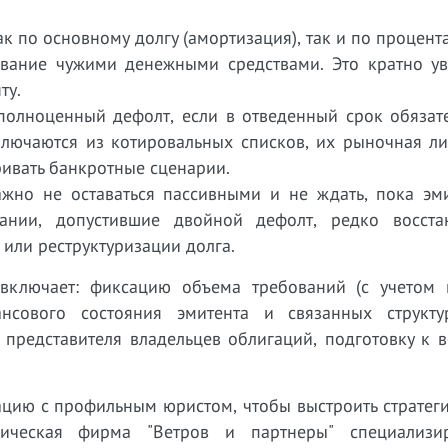
по основному долгу (амортизация), так и по процента
ование чужими денежными средствами. Это кратно ув
ту.
полноценный дефолт, если в отведенный срок обязате
ключаются из котировальных списков, их рыночная ли
ривать банкротные сценарии.
жно не оставаться пассивными и не ждать, пока эми
мпании, допустившие двойной дефолт, редко восста
или реструктуризации долга.
включает: фиксацию объема требований (с учетом 
ансового состояния эмитента и связанных структу
 представителя владельцев облигаций, подготовку к 
тацию с профильным юристом, чтобы выстроить страте
ическая фирма "Ветров и партнеры" специализи