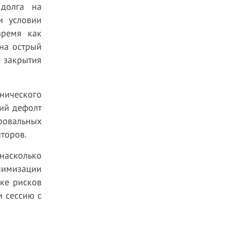
 долга на
и условии
время как
 на острый
 закрытия
хнического
кий дефолт
ровальных
торов.
насколько
нимизации
ке рисков
и сессию с