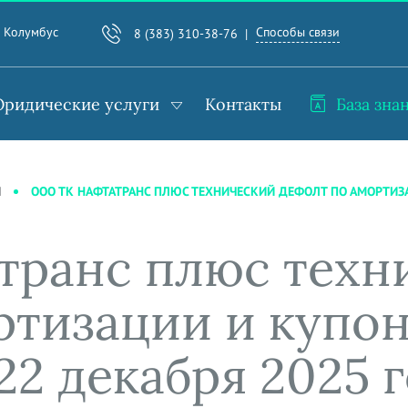
Способы связи
. Колумбус
8 (383) 310-38-76
ридические услуги
Контакты
База зна
ООО ТК НАФТАТРАНС ПЛЮС ТЕХНИЧЕСКИЙ ДЕФОЛТ ПО АМОРТИЗА
И
транс плюс техн
ртизации и купо
2 декабря 2025 