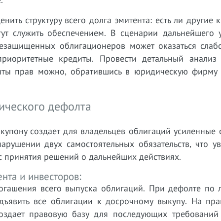
ить структуру всего долга эмитента: есть ли другие 
гут служить обеспечением. В сценарии дальнейшего 
езащищенных облигационеров может оказаться слабо
приоритетные кредиты. Провести детальный анализ 
щиты прав можно, обратившись в юридическую фирму 
ического дефолта
купону создает для владельцев облигаций усиленные 
нарушении двух самостоятельных обязательств, что у
сс принятия решений о дальнейших действиях.
нта и инвесторов:
погашения всего выпуска облигаций. При дефолте по 
дъявить все облигации к досрочному выкупу. На пра
создает правовую базу для последующих требований