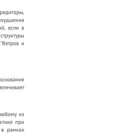
кредиторы,
ухудшения
й, если в
структуры
"Ветров и
основания
величивает
любому из
ктике при
 в рамках