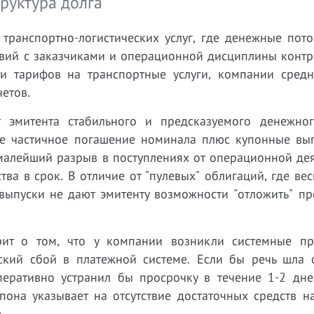
руктура долга
 транспортно-логистических услуг, где денежные пот
овий с заказчиками и операционной дисциплины контр
и тарифов на транспортные услуги, компании средн
етов.
 эмитента стабильного и предсказуемого денежног
ое частичное погашение номинала плюс купонные вып
 малейший разрыв в поступлениях от операционной де
ва в срок. В отличие от "пулевых" облигаций, где ве
выпуски не дают эмитенту возможности "отложить" пр
рит о том, что у компании возникли системные п
ский сбой в платежной системе. Если бы речь шла 
еративно устранил бы просрочку в течение 1-2 дне
она указывает на отсутствие достаточных средств на
.