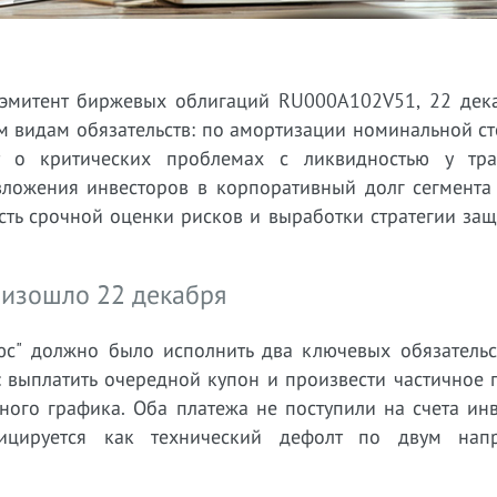
 эмитент биржевых облигаций RU000A102V51, 22 дек
ум видам обязательств: по амортизации номинальной с
ет о критических проблемах с ликвидностью у тра
 вложения инвесторов в корпоративный долг сегмента
сть срочной оценки рисков и выработки стратегии за
оизошло 22 декабря
с" должно было исполнить два ключевых обязательс
 выплатить очередной купон и произвести частичное 
ого графика. Оба платежа не поступили на счета инв
ицируется как технический дефолт по двум нап