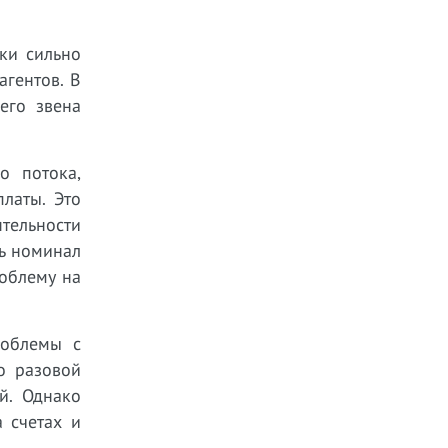
оки сильно
агентов. В
его звена
о потока,
латы. Это
ятельности
сь номинал
облему на
роблемы с
о разовой
й. Однако
 счетах и