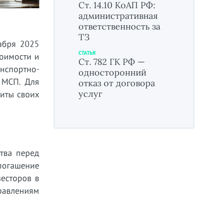
Ст. 14.10 КоАП РФ:
административная
ответственность за
ТЗ
абря 2025
СТАТЬЯ
тоимости и
Ст. 782 ГК РФ —
нспортно-
односторонний
 МСП. Для
отказ от договора
услуг
щиты своих
тва перед
погашение
есторов в
равлениям