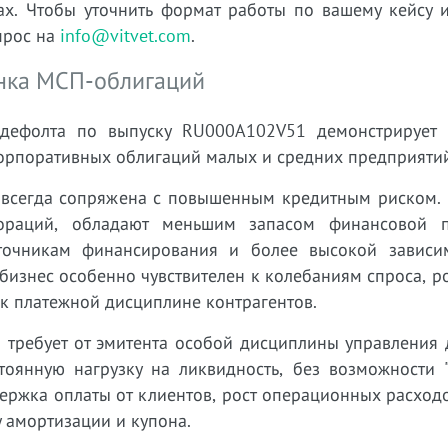
х. Чтобы уточнить формат работы по вашему кейсу и
прос на
info@vitvet.com
.
ынка МСП-облигаций
дефолта по выпуску RU000A102V51 демонстрирует 
корпоративных облигаций малых и средних предприяти
 всегда сопряжена с повышенным кредитным риском.
пораций, обладают меньшим запасом финансовой п
точникам финансирования и более высокой зависи
изнес особенно чувствителен к колебаниям спроса, ро
 к платежной дисциплине контрагентов.
й требует от эмитента особой дисциплины управления
тоянную нагрузку на ликвидность, без возможности "
держка оплаты от клиентов, рост операционных расход
 амортизации и купона.