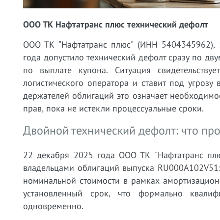
ООО ТК Нафтатранс плюс технический дефолт
ООО ТК "Нафтатранс плюс" (ИНН 5404345962),
года допустило технический дефолт сразу по дв
по выплате купона. Ситуация свидетельству
логистического оператора и ставит под угрозу
держателей облигаций это означает необходимо
прав, пока не истекли процессуальные сроки.
Двойной технический дефолт: что пр
22 декабря 2025 года ООО ТК "Нафтатранс плю
владельцами облигаций выпуска RU000A102V51:
номинальной стоимости в рамках амортизационн
установленный срок, что формально квалиф
одновременно.