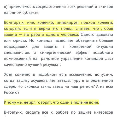
д) приемлемость сосредоточения всех решений и активов
на одном субъекте.
Во-вторых, мне, конечно, импонирует подход коллеги,
который, если я верно его понял, считает, что любая
защита ─ это работа одного человека.
Одного адвоката
или юриста. Но команда позволяет объединить больше
подходящих для защиты в конкретной ситуации
специалистов, а синергетический эффект подобного
помноженный на грамотное управление командой даст
качественно лучший результат.
Хотя конечно в подобном есть исключение, допустим,
когда защиту осуществляет звезда, гуру в определенной
сфере. Но сколько таких звезд на наш регион? А на всю
Россию?
К тому же, не зря говорят, что один в поле не воин.
В-третьих, сводить все к работе по защите интересов