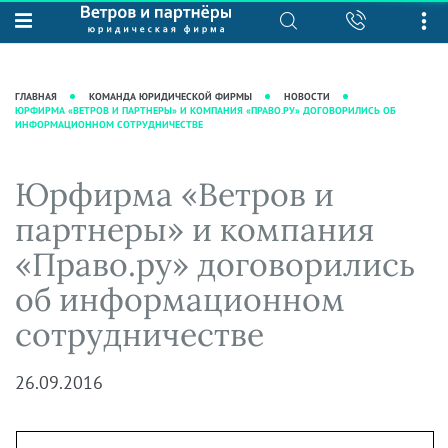
О нас
Юридические услуги
База знаний
Журнал "Секреты арбитражной
Подробнее о нас
Ведение судебных дел
ГЛАВНАЯ
КОМАНДА ЮРИДИЧЕСКОЙ ФИРМЫ
НОВОСТИ
практики"
ЮРФИРМА «ВЕТРОВ И ПАРТНЕРЫ» И КОМПАНИЯ «ПРАВО.РУ» ДОГОВОРИЛИСЬ ОБ
Рекомендации
Интеллектуальная собственность
ИНФОРМАЦИОННОМ СОТРУДНИЧЕСТВЕ
Статьи
Награды и рейтинги
Корпоративная практика
Новости
Преимущества юридической
Налоговая практика
Юрфирма «Ветров и
фирмы
Аудиоподкасты
Сопровождение бизнеса
партнеры» и компания
Кейсы
Видеоподкасты
Ведение уголовных дел
«Право.ру» договорились
Вакансии
Справочная
Защита активов
об информационном
Вопросы-ответы
Ведение дел о банкротстве
сотрудничестве
Вебинары и семинары
Прямые эфиры
26.09.2016