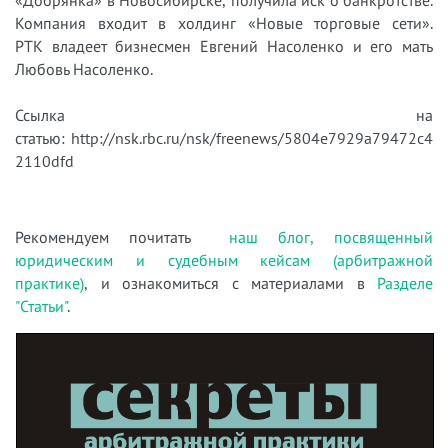
«Добрянка» в Новосибирске, получила иск о банкротстве.
Компания входит в холдинг «Новые торговые сети».
РТК владеет бизнесмен Евгений Насоленко и его мать
Любовь Насоленко.
Ссылка на
статью: http://nsk.rbc.ru/nsk/freenews/5804e7929a79472c4
2110dfd
Рекомендуем почитать
наш блог, посвященный
юридическим и судебным кейсам (арбитражной
практике)
, и ознакомиться с материалами в
Разделе
"Статьи"
.