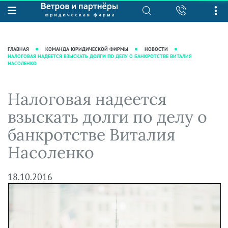
О нас
Юридические услуги
База знаний
Журнал "Секреты арбитражной
Подробнее о нас
Ведение судебных дел
ГЛАВНАЯ
КОМАНДА ЮРИДИЧЕСКОЙ ФИРМЫ
НОВОСТИ
практики"
НАЛОГОВАЯ НАДЕЕТСЯ ВЗЫСКАТЬ ДОЛГИ ПО ДЕЛУ О БАНКРОТСТВЕ ВИТАЛИЯ
Рекомендации
Интеллектуальная собственность
НАСОЛЕНКО
Статьи
Награды и рейтинги
Корпоративная практика
Новости
Преимущества юридической
Налоговая практика
Налоговая надеется
фирмы
Аудиоподкасты
Сопровождение бизнеса
взыскать долги по делу о
Кейсы
Видеоподкасты
Ведение уголовных дел
банкротстве Виталия
Вакансии
Справочная
Защита активов
Насоленко
Вопросы-ответы
Ведение дел о банкротстве
Вебинары и семинары
18.10.2016
Прямые эфиры