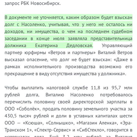
запрос РБК Новосибирск.
В документе не уточняется, каким образом будет взыскан
долг с Насоленко, учитывая, что у него не осталось ни
доходов, ни имущества, о чем на последнем судебном
заседании в конце июля заявляла представительница
должника Екатерина Дедловская.
Управляющий
партнер юрфирмы «Ветров и партнеры» Виталий Ветров
высказал опасение, что долг не будет взыскан: «Даже в
рамках исполнительного производства возможно его
прекращение в виду отсутствия имущества у должника».
Чтобы выплатить налоговой службе 11,8 из 95,7 млн
рублей долга, Виталию Насоленко потребовалось
перечислить половину своей директорской зарплаты в
ООО «Соболёк», продать половину земельного участка за
430,5 тысяч рублей и доли в уставных капиталах шести
ООО — «Ксюша», «Солнышко», «Магазин Аленка», «Эра-
Транском 1», «Спектр-Сервис» и «СибСтекло», говорится в
материалах дела. Ещё 3,2 млн рублей за Виталия