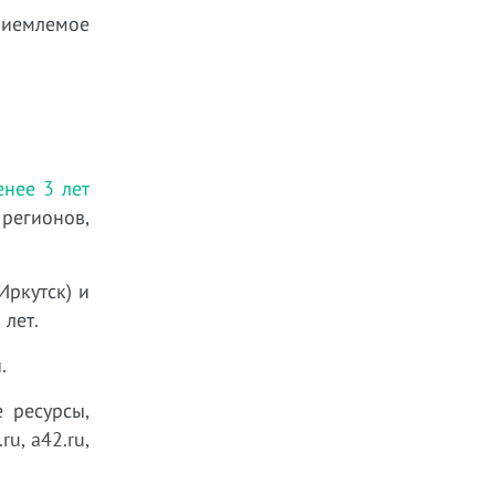
риемлемое
нее 3 лет
регионов,
Иркутск) и
 лет.
.
 ресурсы,
u, a42.ru,