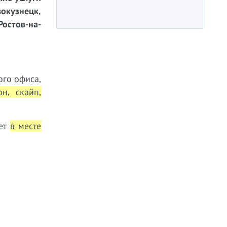
вокузнецк,
Ростов-на-
ого офиса,
он, скайп,
ает
в месте