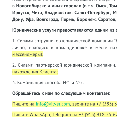
в Новосибирске и иных городах (в т.ч. Омск, То
Иркутск, Чита, Владивосток, Санкт-Петербург, М
Дону, Уфа, Волгоград, Пермь, Воронеж, Саратов, 
Юридические услуги предоставляются одним из 
1. Силами сотрудников юридической компании "В
лично, находясь в командировке в месте н
мессенджеры);
2. Силами партнерской юридической компании,
нахождения Клиента;
3. Комбинация способа №1 и №2.
Обращайтесь к нам по следующим контактам:
Пишите на
info@vitvet.com
, звоните на +7 (383) 
Пишите WhatsApp, Telegram на +7 (913) 918-25-62