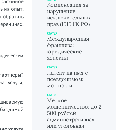
арафанное
Компенсация за
ь на опыт,
нарушение
о обратить
исключительных
ференциях,
прав (1515 ГК РФ)
СТАТЬЯ
Международная
франшиза:
юридические
ридических
аспекты
СТАТЬЯ
Патент на имя с
артнеры".
псевдонимом:
а услуги,
можно ли
СТАТЬЯ
Мелкое
ашиваемую
мошенничество: до 2
бходимой
500 рублей —
административная
или уголовная
ие услуги