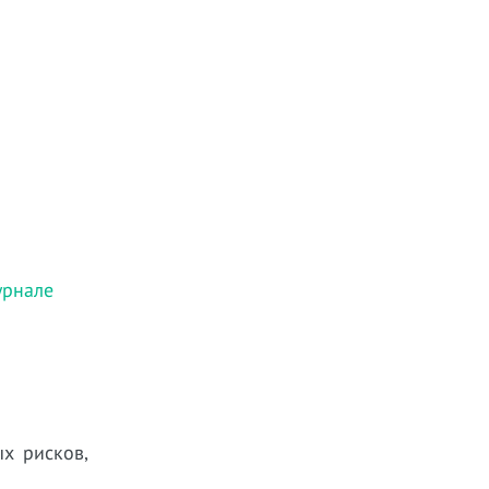
урнале
х рисков,