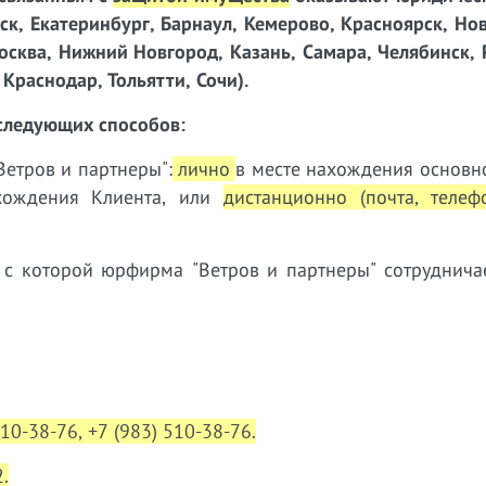
мск, Екатеринбург, Барнаул, Кемерово, Красноярск, Но
осква, Нижний Новгород, Казань, Самара, Челябинск, 
Краснодар, Тольятти, Сочи).
следующих способов:
етров и партнеры":
лично
в месте нахождения основн
ахождения Клиента, или
дистанционно (почта, телеф
 с которой юрфирма "Ветров и партнеры" сотруднич
310-38-76, +7 (983) 510-38-76.
.