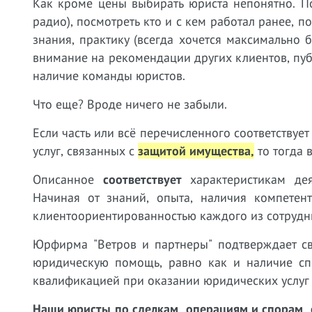
Как кроме цены выбирать юриста непонятно. П
радио), посмотреть кто и с кем работал ранее, 
знания, практику (всегда хочется максимально
внимание на рекомендации других клиентов, пу
наличие команды юристов.
Что еще? Вроде ничего не забыли.
Если часть или всё перечисленного соответству
услуг, связанных с
защитой имущества,
т
о тогда 
Описанное
соответствует
характеристикам дея
Начиная от знаний, опыта, наличия компетен
клиентоориентированностью каждого из сотрудн
Юрфирма "Ветров и партнеры" подтверждает св
юридическую помощь, равно как и наличие сп
квалификацией при оказании юридических услу
Наши юристы
по сделкам, операциям и спорам,