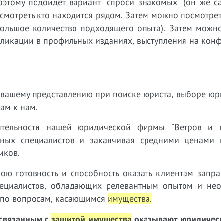
оэтому подойдет вариант "спроси знакомых" (он же с
посмотреть кто находится рядом. Затем можно посмотрет
 большое количество подходящего опыта). Затем можн
бликации в профильных изданиях, выступления на кон
ет вашему представлению при поиске юриста, выборе ю
вам к нам.
тельности нашей юридической фирмы "Ветров и п
тных специалистов и заканчивая средними ценами н
иков.
ою готовность и способность оказать клиентам запр
ециалистов, обладающих релевантным опытом и нео
г по вопросам, касающимся
имущества
.
 связанным с
защитой имущества
оказывают юридическ