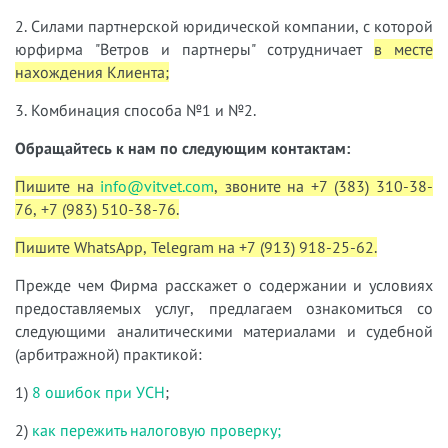
2. Силами партнерской юридической компании, с которой
юрфирма "Ветров и партнеры" сотрудничает
в месте
нахождения Клиента;
3. Комбинация способа №1 и №2.
Обращайтесь к нам по следующим контактам:
Пишите на
info@vitvet.com
, звоните на +7 (383) 310-38-
76, +7 (983) 510-38-76.
Пишите WhatsApp, Telegram на +7 (913) 918-25-62.
Прежде чем Фирма расскажет о содержании и условиях
предоставляемых услуг, предлагаем ознакомиться со
следующими аналитическими материалами и судебной
(арбитражной) практикой:
1)
8 ошибок при УСН
;
2)
как пережить налоговую проверку;