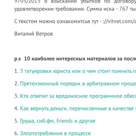
9705/2013 о взыскании убытков по договор
удовлетворении требовании. Сумма иска - 767 тыс
С текстом можно ознакомитсья тут -
://vitvet.com/
Виталий Ветров
p.s 10 наиболее интересных материалов за посл
1.
3 татуировки юриста или о чем стоит помнить 
2.
Претензионный порядок в арбитражном процес
3.
Кто ответит за вредоносное программное обес
4.
Как вернуть деньги, перечисленные в качестве
5.
Груша, сиб.фм, friends и другие
6.
Злоупотребления в процессе