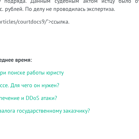
у подряда. Данным судебным актом истцу было о
. рублей. По делу не проводилась экспертиза.
articles/courtdocs9/">ссылка.
еднее время:
при поиске работы юристу
се. Для чего он нужен?
печение и DDoS атаки?
 залога государственному заказчику?