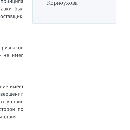
 принципа
Корноухова
тавки был
поставщик,
признаков
р не имел
ние имеет
овершении
тсутствие
сторон по
ятствия.