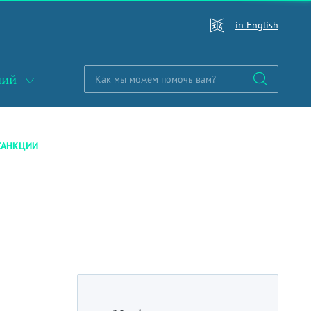
in English
ний
САНКЦИИ