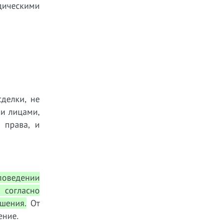
дическими
сделки, не
и лицами,
 права, и
поведении
 согласно
ошения.
От
ение.