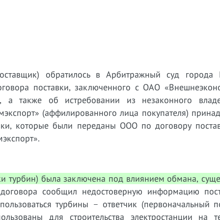
поставщик) обратилось в Арбитражный суд города
оговора поставки, заключенного с ОАО «Внешнеэкон
ь), а также об истребовании из незаконного вла
экспорт» (аффилированного лица покупателя) прина
овки, которые были переданы ООО по договору поста
экспорт».
вки турбин) была заключена под влиянием обмана, сущ
 договора сообщил недостоверную информацию пос
пользоваться турбины – ответчик (первоначальный по
ользованы для строительства электростанции на т