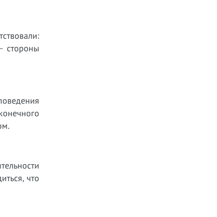
тствовали:
 – стороны
поведения
конечного
ом.
тельности
иться, что