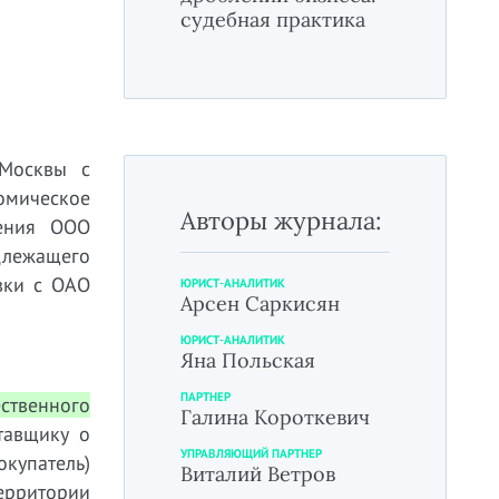
судебная практика
 Москвы с
омическое
Авторы журнала:
дения ООО
длежащего
вки с ОАО
ЮРИСТ-АНАЛИТИК
Арсен Саркисян
ЮРИСТ-АНАЛИТИК
Яна Польская
ПАРТНЕР
ественного
Галина Короткевич
тавщику о
УПРАВЛЯЮЩИЙ ПАРТНЕР
купатель)
Виталий Ветров
ерритории