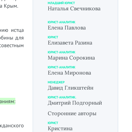
МЛАДШИЙ ЮРИСТ
ва Крым.
Наталья Свечникова
ЮРИСТ-АНАЛИТИК
Елена Павлова
нию истца
рбины для
ЮРИСТ
Елизавета Разина
совестным
ЮРИСТ-АНАЛИТИК
Марина Сорокина
ЮРИСТ-АНАЛИТИК
Елена Миронова
МЕНЕДЖЕР
Давид Гликштейн
ЮРИСТ-АНАЛИТИК.
аниям:
Дмитрий Подгорный
Сторонние авторы
ЮРИСТ
жданского
Кристина