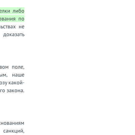
елки либо
ования по
ьствах не
 доказать
вом поле,
ным, наше
озу какой-
го закона.
снованиям
 санкций,