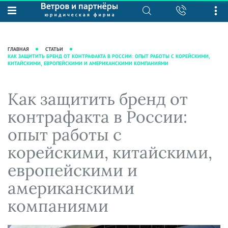
О нас
Юридические услуги
База знаний
Журнал "Секреты арбитражной
Подробнее о нас
Ведение судебных дел
ГЛАВНАЯ
СТАТЬИ
практики"
КАК ЗАЩИТИТЬ БРЕНД ОТ КОНТРАФАКТА В РОССИИ: ОПЫТ РАБОТЫ С КОРЕЙСКИМИ,
Рекомендации
Интеллектуальная собственность
КИТАЙСКИМИ, ЕВРОПЕЙСКИМИ И АМЕРИКАНСКИМИ КОМПАНИЯМИ
Статьи
Награды и рейтинги
Корпоративная практика
Новости
Преимущества юридической
Налоговая практика
Как защитить бренд от
фирмы
Аудиоподкасты
Сопровождение бизнеса
контрафакта в России:
Кейсы
Видеоподкасты
Ведение уголовных дел
опыт работы с
Вакансии
Справочная
Защита активов
корейскими, китайскими,
Вопросы-ответы
Ведение дел о банкротстве
европейскими и
Вебинары и семинары
американскими
Прямые эфиры
компаниями