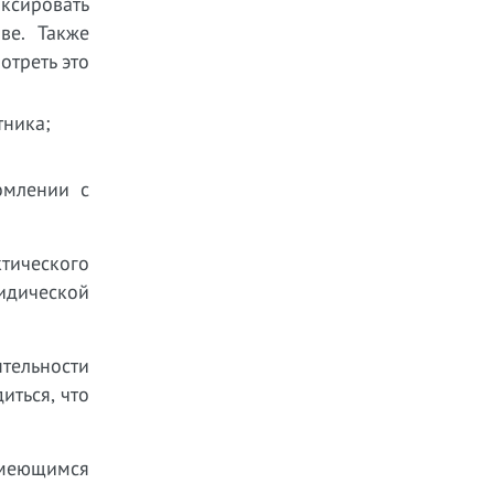
иксировать
ве. Также
отреть это
тника;
омлении с
тического
идической
тельности
иться, что
имеющимся