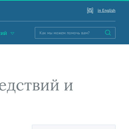
in English
ний
ледствий и