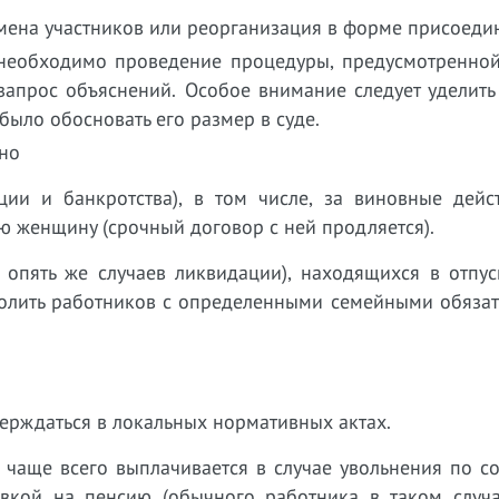
амена участников или реорганизация в форме присоеди
 необходимо проведение процедуры, предусмотренной
 запрос объяснений. Особое внимание следует уделит
было обосновать его размер в суде.
жно
ции и банкротства), в том числе, за виновные дейс
ю женщину (срочный договор с ней продляется).
 опять же случаев ликвидации), находящихся в отпус
волить работников с определенными семейными обязат
верждаться в локальных нормативных актах.
чаще всего выплачивается в случае увольнения по с
авкой на пенсию (обычного работника в таком случа