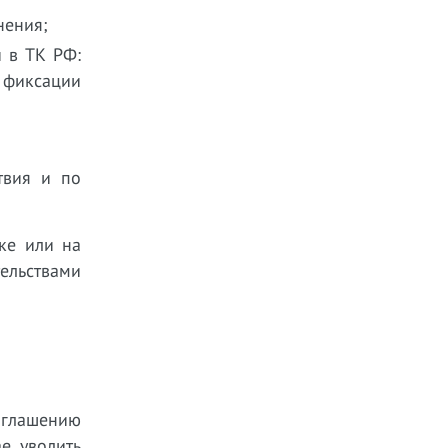
нения;
 в ТК РФ:
ь фиксации
твия и по
ке или на
ельствами
оглашению
е уволить