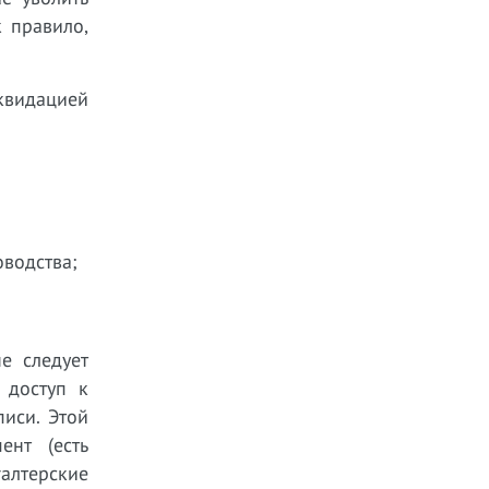
 правило,
иквидацией
оводства;
е следует
 доступ к
писи. Этой
ент (есть
алтерские