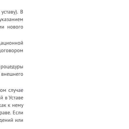
уставу). В
 указанием
ии нового
идационной
договором
 процедуры
 внешнего
том случае
й в Уставе
как к нему
раве. Если
едений или