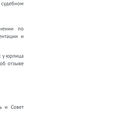
 судебном
ьнении по
ентации и
к у юрлица
об отзыве
ь и Совет