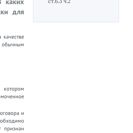
В каких
ст.6.3 ч.2
ски для
 качестве
с обычным
в котором
омоченное
договора и
еобходимо
т признан