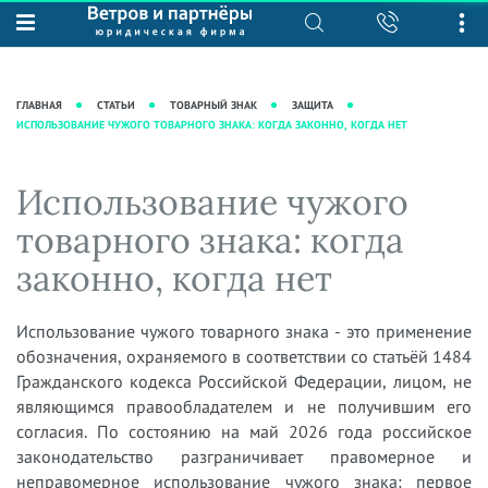
О нас
Юридические услуги
База знаний
Журнал "Секреты арбитражной
Подробнее о нас
Ведение судебных дел
ГЛАВНАЯ
СТАТЬИ
ТОВАРНЫЙ ЗНАК
ЗАЩИТА
практики"
ИСПОЛЬЗОВАНИЕ ЧУЖОГО ТОВАРНОГО ЗНАКА: КОГДА ЗАКОННО, КОГДА НЕТ
Рекомендации
Интеллектуальная собственность
Статьи
Награды и рейтинги
Корпоративная практика
Новости
Использование чужого
Преимущества юридической
Налоговая практика
фирмы
Аудиоподкасты
товарного знака: когда
Сопровождение бизнеса
Кейсы
Видеоподкасты
законно, когда нет
Ведение уголовных дел
Вакансии
Справочная
Защита активов
Вопросы-ответы
Использование чужого товарного знака - это применение
Ведение дел о банкротстве
обозначения, охраняемого в соответствии со статьёй 1484
Вебинары и семинары
Гражданского кодекса Российской Федерации, лицом, не
Прямые эфиры
являющимся правообладателем и не получившим его
согласия. По состоянию на май 2026 года российское
законодательство разграничивает правомерное и
неправомерное использование чужого знака: первое