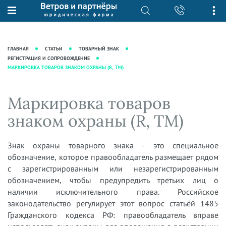
О нас
Юридические услуги
База знаний
Журнал "Секреты арбитражной
Подробнее о нас
Ведение судебных дел
ГЛАВНАЯ
СТАТЬИ
ТОВАРНЫЙ ЗНАК
практики"
Рекомендации
Интеллектуальная собственность
РЕГИСТРАЦИЯ И СОПРОВОЖДЕНИЕ
МАРКИРОВКА ТОВАРОВ ЗНАКОМ ОХРАНЫ (R, TM)
Статьи
Награды и рейтинги
Корпоративная практика
Новости
Преимущества юридической
Налоговая практика
Маркировка товаров
фирмы
Аудиоподкасты
Сопровождение бизнеса
знаком охраны (R, TM)
Кейсы
Видеоподкасты
Ведение уголовных дел
Вакансии
Справочная
Защита активов
Знак охраны товарного знака - это специальное
Вопросы-ответы
Ведение дел о банкротстве
обозначение, которое правообладатель размещает рядом
Вебинары и семинары
с зарегистрированным или незарегистрированным
обозначением, чтобы предупредить третьих лиц о
Прямые эфиры
наличии исключительного права. Российское
законодательство регулирует этот вопрос статьёй 1485
Гражданского кодекса РФ: правообладатель вправе