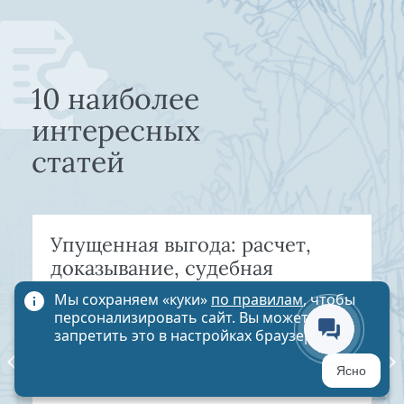
10 наиболее
интересных
статей
Упущенная выгода: расчет,
доказывание, судебная
практика 2026
Мы сохраняем «куки»
по правилам
, чтобы
персонализировать сайт. Вы можете
Как взыскать упущенную выгоду по ст. 15
запретить это в настройках браузера
ГК РФ — методика расчёта, судебная
практика 2026, типичные ошибки истцов.
Ясно
Юрист по экономическим спорам.