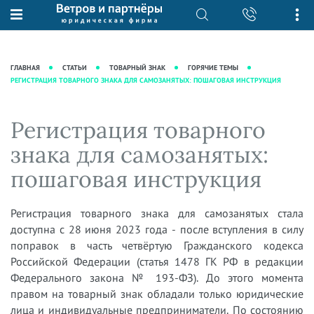
О нас
Юридические услуги
База знаний
Журнал "Секреты арбитражной
Подробнее о нас
Ведение судебных дел
ГЛАВНАЯ
СТАТЬИ
ТОВАРНЫЙ ЗНАК
ГОРЯЧИЕ ТЕМЫ
практики"
РЕГИСТРАЦИЯ ТОВАРНОГО ЗНАКА ДЛЯ САМОЗАНЯТЫХ: ПОШАГОВАЯ ИНСТРУКЦИЯ
Рекомендации
Интеллектуальная собственность
Статьи
Награды и рейтинги
Корпоративная практика
Новости
Регистрация товарного
Преимущества юридической
Налоговая практика
фирмы
Аудиоподкасты
знака для самозанятых:
Сопровождение бизнеса
Кейсы
Видеоподкасты
пошаговая инструкция
Ведение уголовных дел
Вакансии
Справочная
Защита активов
Вопросы-ответы
Регистрация товарного знака для самозанятых стала
Ведение дел о банкротстве
доступна с 28 июня 2023 года - после вступления в силу
Вебинары и семинары
поправок в часть четвёртую Гражданского кодекса
Прямые эфиры
Российской Федерации (статья 1478 ГК РФ в редакции
Федерального закона № 193-ФЗ). До этого момента
правом на товарный знак обладали только юридические
лица и индивидуальные предприниматели. По состоянию