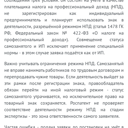
соблюдении трёх условий: он состоит на учёте в качестве
плательщика налога на профессиональный доход (НПД),
не зарегистрирован как индивидуальный
предприниматель и планирует использовать знак в
деятельности, разрешённой режимом НПД (статья 1478 ГК
РФ, Федеральный закон № 422-ФЗ «О налоге на
профессиональный доход»). Совмещение статуса
самозанятого и ИП исключает применение специальной
нормы - в этом случае заявка подаётся как от ИП.
Важно учитывать ограничения режима НПД. Самозанятый
не вправе нанимать работников по трудовым договорам и
перепродавать чужие товары. Если деятельность выйдет за
эти рамки после регистрации знака, правообладатель
обязан перейти на иной налоговый режим - статус
самозанятого утрачивается, но исключительное право на
товарный знак сохраняется. Роспатент не проверяет
соответствие деятельности режиму НПД на стадии
экспертизы - это зона ответственности самого заявителя.
Частая ошибка - подача заявки до постановки на учёт в