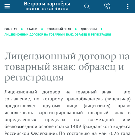
О нас
Юридические услуги
База знаний
Журнал "Секреты арбитражной
Подробнее о нас
Ведение судебных дел
ГЛАВНАЯ
СТАТЬИ
ТОВАРНЫЙ ЗНАК
ДОГОВОРЫ
практики"
ЛИЦЕНЗИОННЫЙ ДОГОВОР НА ТОВАРНЫЙ ЗНАК: ОБРАЗЕЦ И РЕГИСТРАЦИЯ
Рекомендации
Интеллектуальная собственность
Статьи
Награды и рейтинги
Корпоративная практика
Новости
Лицензионный договор на
Преимущества юридической
Налоговая практика
фирмы
Аудиоподкасты
товарный знак: образец и
Сопровождение бизнеса
Кейсы
Видеоподкасты
регистрация
Ведение уголовных дел
Вакансии
Справочная
Защита активов
Вопросы-ответы
Лицензионный договор на товарный знак - это
Ведение дел о банкротстве
соглашение, по которому правообладатель (лицензиар)
Вебинары и семинары
предоставляет другому лицу (лицензиату) право
Прямые эфиры
использовать зарегистрированный товарный знак в
определённых пределах на возмездной или
безвозмездной основе (статья 1489 Гражданского кодекса
Российской Федерации). По состоянию на май 2026 года