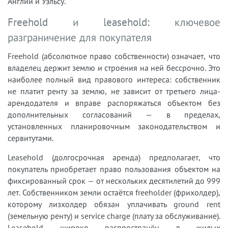
Англии и Уэльсу.
Freehold и leasehold: ключевое
разграничение для покупателя
Freehold (абсолютное право собственности) означает, что
владелец держит землю и строения на ней бессрочно. Это
наиболее полный вид правового интереса: собственник
не платит ренту за землю, не зависит от третьего лица-
арендодателя и вправе распоряжаться объектом без
дополнительных согласований — в пределах,
установленных планировочным законодательством и
сервитутами.
Leasehold (долгосрочная аренда) предполагает, что
покупатель приобретает право пользования объектом на
фиксированный срок — от нескольких десятилетий до 999
лет. Собственником земли остаётся freeholder (фрихолдер),
которому лизхолдер обязан уплачивать ground rent
(земельную ренту) и service charge (плату за обслуживание).
Leasehold широко распространён в жилых