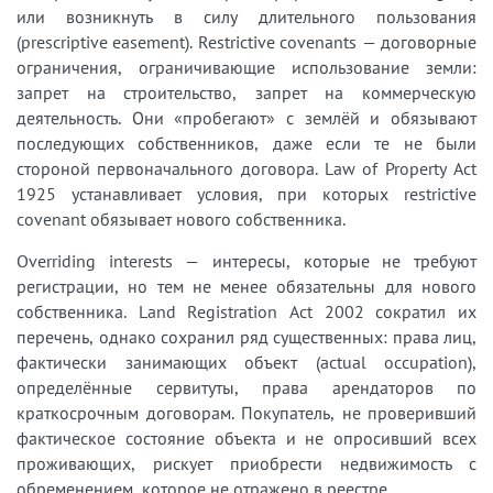
или возникнуть в силу длительного пользования
(prescriptive easement). Restrictive covenants — договорные
ограничения, ограничивающие использование земли:
запрет на строительство, запрет на коммерческую
деятельность. Они «пробегают» с землёй и обязывают
последующих собственников, даже если те не были
стороной первоначального договора. Law of Property Act
1925 устанавливает условия, при которых restrictive
covenant обязывает нового собственника.
Overriding interests — интересы, которые не требуют
регистрации, но тем не менее обязательны для нового
собственника. Land Registration Act 2002 сократил их
перечень, однако сохранил ряд существенных: права лиц,
фактически занимающих объект (actual occupation),
определённые сервитуты, права арендаторов по
краткосрочным договорам. Покупатель, не проверивший
фактическое состояние объекта и не опросивший всех
проживающих, рискует приобрести недвижимость с
обременением, которое не отражено в реестре.