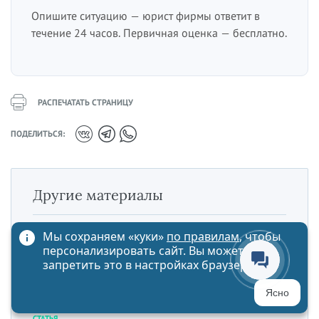
Опишите ситуацию — юрист фирмы ответит в
течение 24 часов. Первичная оценка — бесплатно.
РАСПЕЧАТАТЬ СТРАНИЦУ
ПОДЕЛИТЬСЯ:
Другие материалы
Мы сохраняем «куки»
по правилам
, чтобы
СТАТЬЯ
Ст. 226 ГПК РФ — частные определения
персонализировать сайт. Вы можете
запретить это в настройках браузера
СТАТЬЯ
Можно ли взыскать неустойку на
Ясно
неосновательное обогащение
СТАТЬЯ