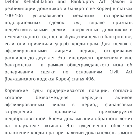
Debtor Rehabilitation and Bankruptcy Act (Закон о
реабилитации должников и банкротстве Кореи) в статьях
100-106 устанавливает механизм оспаривания
подозрительных сделок: суд вправе признать
недействительными сделки, совершённые должником в
течение одного года до возбуждения дела о банкротстве,
если они причинили ущерб кредиторам. Для сделок с
аффилированными лицами период оспаривания
расширен до двух лет. Этот инструмент применим и вне
банкротства - в рамках общегражданского иска об
оспаривании сделки по основаниям Civil Act
(Гражданского кодекса Кореи) статья 406.
Корейские суды придерживаются позиции, согласно
которой безвозмездная передача активов
аффилированным лицам в период финансовых
затруднений должника презюмируется
недобросовестной. Бремя доказывания обратного лежит
на получателе активов. Это существенно облегчает
положение кредитора при наличии доказательств самого