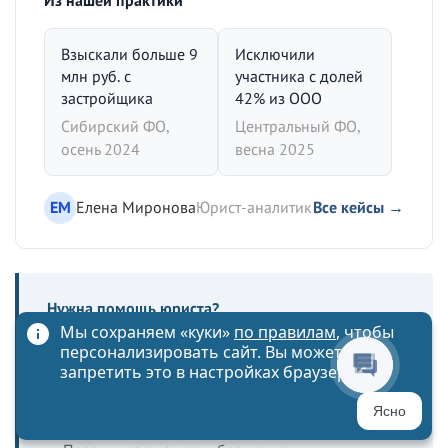
Взыскали больше 9
Исключили
млн руб. с
участника с долей
застройщика
42% из ООО
Сибирский ФО,
Центральный ФО,
осень 2024
весна 2025
ЕМ
Елена Миронова
Юрист-аналитик
Все кейсы →
Нужна помощь юриста?
Мы сохраняем «куки»
по правилам
, чтобы
Юридическая фирма с опытом 15+ лет. Первичная
персонализировать сайт. Вы можете
оценка ситуации — бесплатно.
запретить это в настройках браузера
Ясно
Получить консультацию