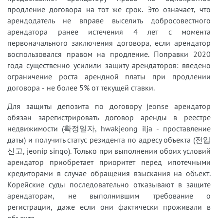
продление договора на тот же срок. Это означает, что
арендодатель не вправе выселить добросовестного
арендатора ранее истечения 4 лет с момента
первоначального заключения договора, если арендатор
воспользовался правом на продление. Поправки 2020
года существенно усилили защиту арендаторов: введено
ограничение роста арендной платы при продлении
договора - не более 5% от текущей ставки.
Для защиты депозита по договору jeonse арендатор
обязан зарегистрировать договор аренды в реестре
недвижимости (확정일자, hwakjeong ilja - проставление
даты) и получить статус резидента по адресу объекта (전입
신고, jeonip singo). Только при выполнении обоих условий
арендатор приобретает приоритет перед ипотечными
кредиторами в случае обращения взыскания на объект.
Корейские суды последовательно отказывают в защите
арендаторам, не выполнившим требование о
регистрации, даже если они фактически проживали в
объекте.