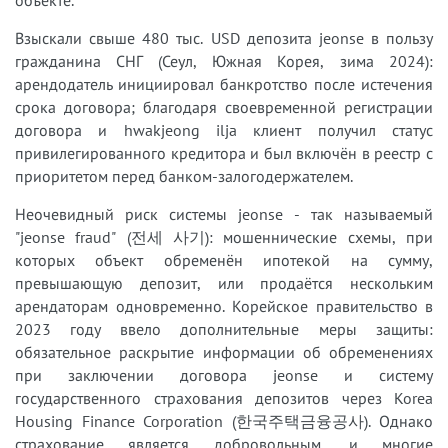
Взыскали свыше 480 тыс. USD депозита jeonse в пользу
гражданина СНГ (Сеул, Южная Корея, зима 2024):
арендодатель инициировал банкротство после истечения
срока договора; благодаря своевременной регистрации
договора и hwakjeong ilja клиент получил статус
привилегированного кредитора и был включён в реестр с
приоритетом перед банком-залогодержателем.
Неочевидный риск системы jeonse - так называемый
"jeonse fraud" (전세 사기): мошеннические схемы, при
которых объект обременён ипотекой на сумму,
превышающую депозит, или продаётся нескольким
арендаторам одновременно. Корейское правительство в
2023 году ввело дополнительные меры защиты:
обязательное раскрытие информации об обременениях
при заключении договора jeonse и систему
государственного страхования депозитов через Korea
Housing Finance Corporation (한국주택금융공사). Однако
страхование является добровольным, и многие