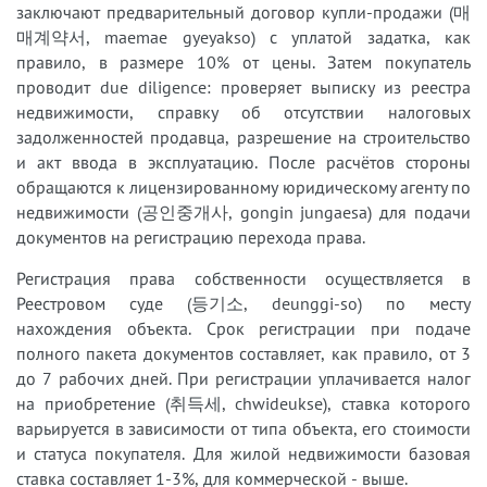
заключают предварительный договор купли-продажи (매
매계약서, maemae gyeyakso) с уплатой задатка, как
правило, в размере 10% от цены. Затем покупатель
проводит due diligence: проверяет выписку из реестра
недвижимости, справку об отсутствии налоговых
задолженностей продавца, разрешение на строительство
и акт ввода в эксплуатацию. После расчётов стороны
обращаются к лицензированному юридическому агенту по
недвижимости (공인중개사, gongin jungaesa) для подачи
документов на регистрацию перехода права.
Регистрация права собственности осуществляется в
Реестровом суде (등기소, deunggi-so) по месту
нахождения объекта. Срок регистрации при подаче
полного пакета документов составляет, как правило, от 3
до 7 рабочих дней. При регистрации уплачивается налог
на приобретение (취득세, chwideukse), ставка которого
варьируется в зависимости от типа объекта, его стоимости
и статуса покупателя. Для жилой недвижимости базовая
ставка составляет 1-3%, для коммерческой - выше.