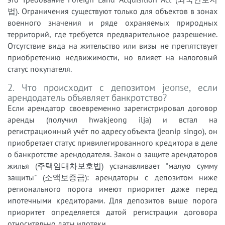
법). Ограничения существуют только для объектов в зонах
военного значения и ряде охраняемых природных
территорий, где требуется предварительное разрешение.
Отсутствие вида на жительство или визы не препятствует
приобретению недвижимости, но влияет на налоговый
статус покупателя.
2. Что происходит с депозитом jeonse, если
арендодатель объявляет банкротство?
Если арендатор своевременно зарегистрировал договор
аренды (получил hwakjeong ilja) и встал на
регистрационный учёт по адресу объекта (jeonip singo), он
приобретает статус привилегированного кредитора в деле
о банкротстве арендодателя. Закон о защите арендаторов
жилья (주택임대차보호법) устанавливает "малую сумму
защиты" (소액보증금): арендаторы с депозитом ниже
регионального порога имеют приоритет даже перед
ипотечными кредиторами. Для депозитов выше порога
приоритет определяется датой регистрации договора
относительно даты ипотеки.