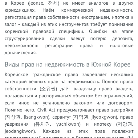
в Корее (jeonse, 전세) не имеет аналогов в других
юрисдикциях. Наём коммерческой недвижимости,
регистрация права собственности иностранцем, ипотека и
залог - каждый из этих инструментов требует понимания
корейской правовой специфики. Ошибки на этапе
структурирования сделки влекут потерю депозита,
невозможность регистрации права и налоговые
доначисления.
Виды прав на недвижимость в Южной Корее
Корейское гражданское право закрепляет несколько
категорий вещных прав на недвижимость. Полное право
собственности (소유권) даёт владельцу право владеть,
пользоваться и распоряжаться объектом без ограничений,
если иное не установлено законом или договором.
Помимо него, Civil Act предусматривает право застройки
(지상권, jisangkwon), сервитут (지역권, jiyeokgwon), право
удержания (유치권, yuchikwon) и ипотеку (저당권,
jeodangkwon). Каждое из этих прав подлежит
государственной регистрации в Реестре недвижимости (부