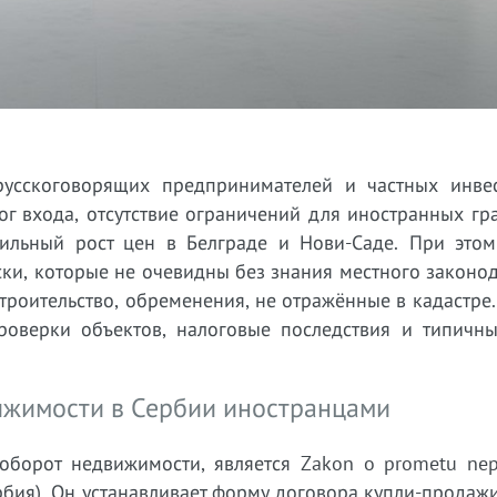
русскоговорящих предпринимателей и частных инве
ог входа, отсутствие ограничений для иностранных г
бильный рост цен в Белграде и Нови-Саде. При этом
и, которые не очевидны без знания местного законод
троительство, обременения, не отражённые в кадастре
роверки объектов, налоговые последствия и типичн
ижимости в Сербии иностранцами
орот недвижимости, является Zakon o prometu nepo
бия). Он устанавливает форму договора купли-продаж