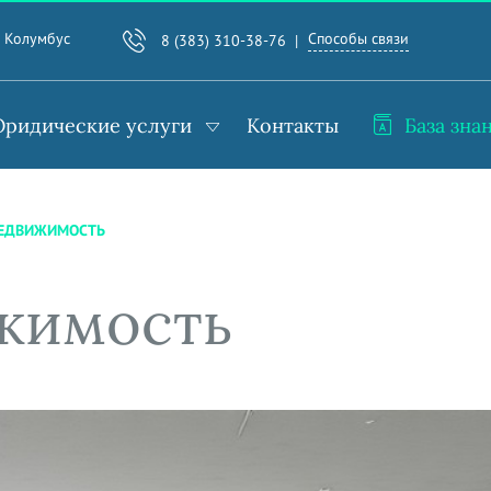
Способы связи
. Колумбус
8 (383) 310-38-76
ридические услуги
Контакты
База зна
НЕДВИЖИМОСТЬ
жимость