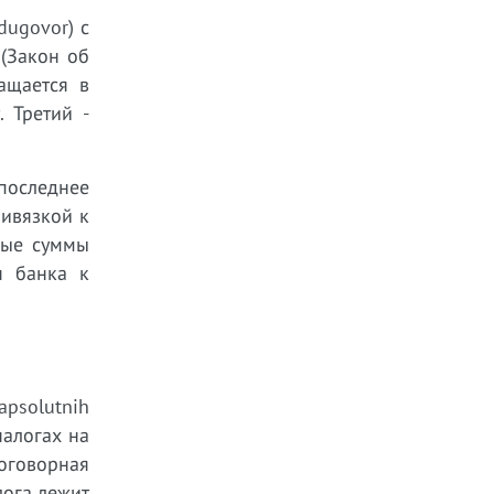
dugovor) с
 (Закон об
ащается в
 Третий -
 последнее
ривязкой к
ные суммы
я банка к
psolutnih
налогах на
оговорная
лога лежит