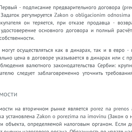
Первый - подписание предварительного договора (pre
 Задаток регулируется Zakon o obligacionim odnosima
окупателя он теряется, при отказе продавца - возвр
 удостоверение основного договора и полный расчёт.
собственности.
могут осуществляться как в динарах, так и в евро -
льно цена в договоре указывается в динарах или с п
соблюдения валютного законодательства Сербии: круп
ателю следует заблаговременно уточнить требовани
имости
сти на вторичном рынке является porez na prenos a
вка установлена Zakon o porezima na imovinu (Закон о 
ти объекта, определяемой налоговым органом. Если д
т оценки налогового органа. Обязанность по уплате на