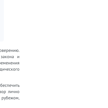
оверению.
 закона и
бременения
дического
беспечить
вор лично
 рубежом,