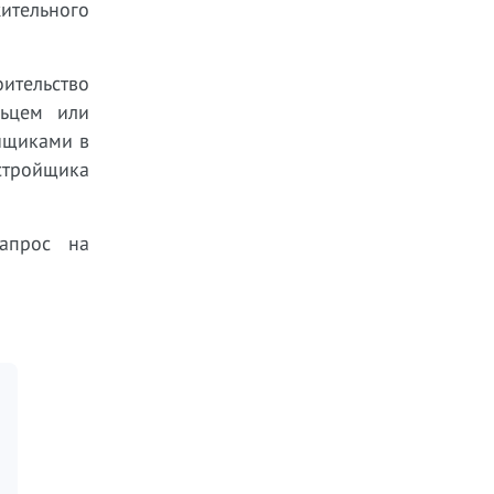
жительного
ительство
льцем или
ойщиками в
стройщика
запрос на