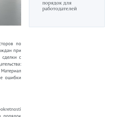
порядок для
работодателей
сторов по
раждан при
 сделки с
ательства:
. Материал
ые ошибки
kretnosti
и, порядок