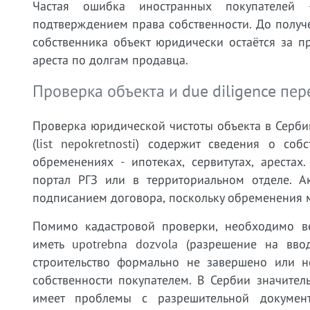
Частая ошибка иностранных покупателей 
подтверждением права собственности. До получен
собственника объект юридически остаётся за 
ареста по долгам продавца.
Проверка объекта и due diligence пер
Проверка юридической чистоты объекта в Сербии
(list nepokretnosti) содержит сведения о со
обременениях - ипотеках, сервитутах, ареста
портал РГЗ или в территориальном отделе. Ак
подписанием договора, поскольку обременения м
Помимо кадастровой проверки, необходимо в
иметь upotrebna dozvola (разрешение на ввод
строительство формально не завершено или не
собственности покупателем. В Сербии значител
имеет проблемы с разрешительной документа