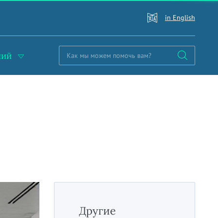
in English
ний
Другие