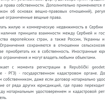
да права собственности. Дополнительно применяются 
Закон об основах вещно-правовых отношений), регу
ные ограниченные вещные права.
тать жилую и коммерческую недвижимость в Сербии 
и наличия принципа взаимности между Сербией и гос
ства европейских стран, а также России, Украины и
Ограничения сохраняются в отношении сельскохозя
ве приобретать их в собственность. Иностранные юр
го ограничения и могут владеть любыми объектами.
кает с момента регистрации в Republički geodet
лее - РГЗ) - государственном кадастровом органе. Д
м собственником, даже если договор нотариально удо
чие от ряда других юрисдикций, где право переходит
ду нотариальным удостоверением и кадастровой рег
ель.