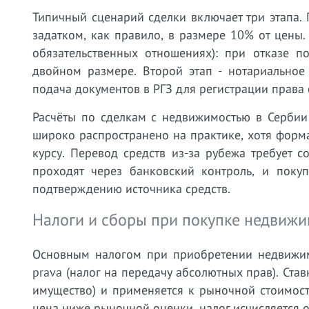
Типичный сценарий сделки включает три этапа. 
задатком, как правило, в размере 10% от цены.
обязательственных отношениях): при отказе п
двойном размере. Второй этап - нотариальное
подача документов в РГЗ для регистрации права 
Расчёты по сделкам с недвижимостью в Сербии 
широко распространено на практике, хотя форма
курсу. Перевод средств из-за рубежа требует 
проходят через банковский контроль, и покуп
подтверждению источника средств.
Налоги и сборы при покупке недвиж
Основным налогом при приобретении недвижимо
prava (налог на передачу абсолютных прав). Ста
имущество) и применяется к рыночной стоимос
цена ниже рыночной оценки, налог исчисляется о