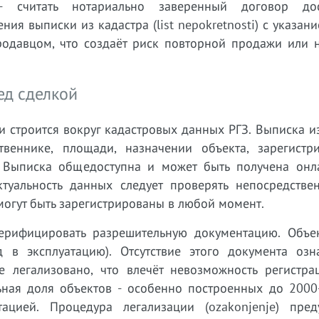
- считать нотариально заверенный договор дос
ия выписки из кадастра (list nepokretnosti) с указан
продавцом, что создаёт риск повторной продажи или 
ед сделкой
 строится вокруг кадастровых данных РГЗ. Выписка и
бственнике, площади, назначении объекта, зарегистр
х. Выписка общедоступна и может быть получена онл
туальность данных следует проверять непосредстве
огут быть зарегистрированы в любой момент.
ерифицировать разрешительную документацию. Объе
 в эксплуатацию). Отсутствие этого документа озна
 легализовано, что влечёт невозможность регистра
ьная доля объектов - особенно построенных до 2000-
цией. Процедура легализации (ozakonjenje) пред