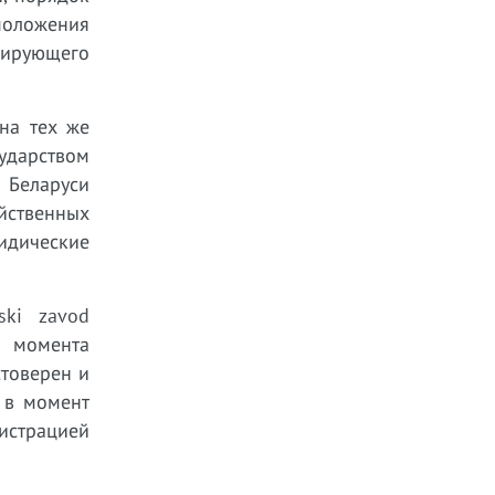
положения
лирующего
на тех же
ударством
 Беларуси
йственных
идические
ski zavod
о момента
стоверен и
 в момент
истрацией