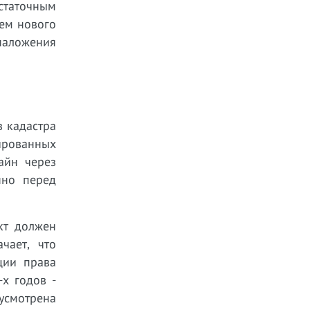
таточным
ием нового
наложения
з кадастра
ированных
айн через
нно перед
кт должен
чает, что
ции права
х годов -
усмотрена