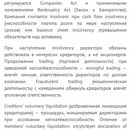
регулируется Companies Act и применимыми
положениями Bankruptcy Act (Закон о банкротстве).
Компания считается insolvent при cash flow insolvency
(неспособности платить долги по мере наступления
сроков) или balance sheet insolvency (превышении
обязательств над активами).
При наступлении insolvency директора обязаны
действовать в интересах кредиторов, а не акционеров.
Продолжение trading (торговой деятельности) при
заведомой неплатёжеспособности — wrongful trading —
влечёт личную ответственность директоров по долгам
компании. Fraudulent trading (мошенническая
деятельность) с намерением обмануть кредиторов влечёт
уголовную ответственность.
Creditors' voluntary liquidation (добровольная ликвидация
кредиторами) — процедура, инициируемая директорами
при осознании неплатёжеспособности. Отличие от
members' voluntary liquidation: отсутствует declaration of