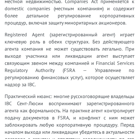
местной недвижимостью. Companies Act применяется к
domestic companies (местным компаниям) и содержит
более детальное регулирование корпоративных
процедур, включая защиту миноритарных акционеров.
Registered Agent (зарегистрированный агент) играет
ключевую роль в обеих структурах. Без действующего
агента компания не может существовать легально. При
выходе участника или ликвидации агент выступает
связующим звеном между компанией и Financial Services
Regulatory Authority (FSRA — Управление по
регулированию финансовых услуг), которое осуществляет
надзор за IBC.
Практический нюанс: многие русскоговорящие владельцы
IBC Сент-Люсии воспринимают зарегистрированного
агента как формальность. На практике агент контролирует
подачу документов в FSRA, и конфликт с ним может
заблокировать любую корпоративную процедуру. Перед
началом выхода или ликвидации убедитесь в актуальности
договора с агентом и отсутствии задолженности по его