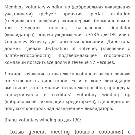
Members' voluntary winding up (добровольная ликвидация
участниками) требует: принятия special resolution
(специального решения) акционерами большинством в
три четверти голосов, назначения liquidator
(ликвидатора), подачи уведомления в FSRA для IBC или в
Companies Registry для обычных компаний. Директора
должны сделать declaration of solvency (заявление о
платёжеспособности), подтверждающее способность
компании погасить все долги в течение 12 месяцев.
Ложное заявление о платёжеспособности влечёт личную
ответственность директоров. Если в ходе ликвидации
выясняется, что компания неплатёжеспособна, процедура
конвертируется в creditors' voluntary winding up
(добровольная ликвидация кредиторами), где кредиторы
получают контроль над назначением ликвидатора.
Этапы voluntary winding up для IBC:
Созыв general meeting (общего собрания) с