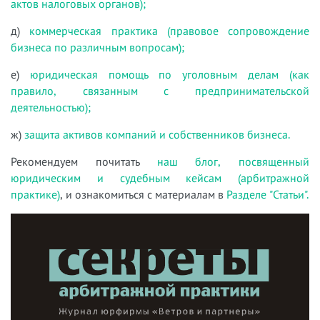
актов налоговых органов);
д)
коммерческая практика (правовое сопровождение
бизнеса по различным вопросам);
е)
юридическая помощь по уголовным делам (как
правило, связанным с предпринимательской
деятельностью);
ж)
защита активов компаний и собственников бизнеса.
Рекомендуем почитать
наш блог, посвященный
юридическим и судебным кейсам (арбитражной
практике)
, и ознакомиться с материалам в
Разделе "Статьи".