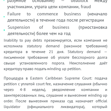
разумное основание) — deadlock между
участниками, утрата цели компании, fraud
Failure to commence business (неначало
деятельности) в течение года после регистрации
Suspension of business (приостановка
деятельности) более чем на год
Inability to pay debts презюмируется, если компания не
исполнила statutory demand (законное требование)
кредитора в течение 21 дня. Statutory demand —
письменное требование об уплате бесспорного долга
свыше установленного порога. Неисполнение даёт
кредитору право подать winding up petition.
Процедура в Eastern Caribbean Supreme Court: подача
petition с уплатой court fee, назначение слушания (обычно
через 4-8 недель), уведомление компании и
заинтересованных лиц, слушание и вынесение winding up
order. После вынесения приказа суд назначает official
liquidator (официального ликвидатора), который