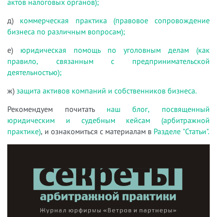
актов налоговых органов);
д)
коммерческая практика (правовое сопровождение
бизнеса по различным вопросам);
е)
юридическая помощь по уголовным делам (как
правило, связанным с предпринимательской
деятельностью);
ж)
защита активов компаний и собственников бизнеса.
Рекомендуем почитать
наш блог, посвященный
юридическим и судебным кейсам (арбитражной
практике)
, и ознакомиться с материалам в
Разделе "Статьи".