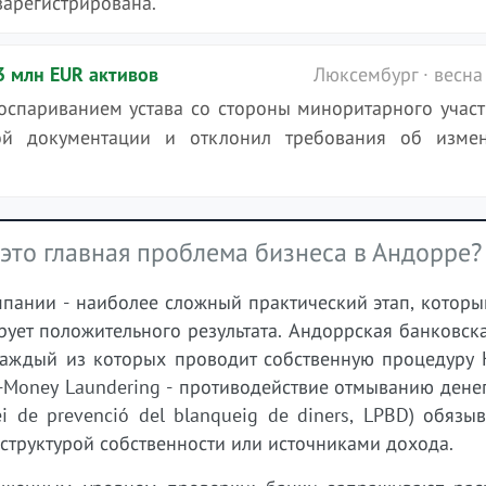
зарегистрирована.
3 млн EUR активов
Люксембург · весна
оспариванием устава со стороны миноритарного участ
ной документации и отклонил требования об изме
 это главная проблема бизнеса в Андорре?
мпании - наиболее сложный практический этап, котор
рует положительного результата. Андоррская банковск
каждый из которых проводит собственную процедуру 
ti-Money Laundering - противодействие отмыванию денег
 de prevenció del blanqueig de diners, LPBD) обязы
структурой собственности или источниками дохода.