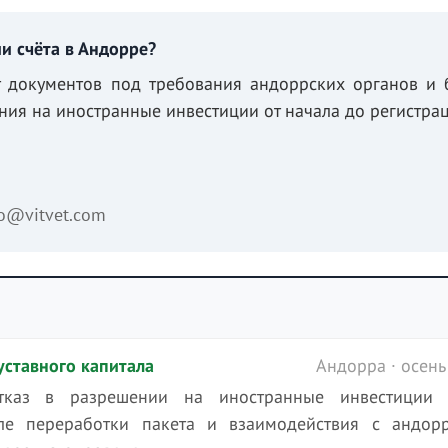
и счёта в Андорре?
т документов под требования андоррских органов и 
ия на иностранные инвестиции от начала до регистрац
fo@vitvet.com
уставного капитала
Андорра · осень
тказ в разрешении на иностранные инвестиции 
сле переработки пакета и взаимодействия с андор