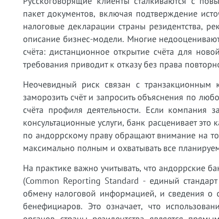
Русскоговорящие клиенты сталкиваются с по
пакет документов, включая подтверждение исто
налоговые декларации страны резидентства, ре
описание бизнес-модели. Многие недооценивают
счёта: дистанционное открытие счёта для нов
требования приводит к отказу без права повторн
Неочевидный риск связан с транзакционным к
заморозить счёт и запросить объяснения по любо
счёта профиля деятельности. Если компания з
консультационные услуги, банк расценивает это 
по андоррскому праву обращают внимание на то
максимально полным и охватывать все планируе
На практике важно учитывать, что андоррские б
(Common Reporting Standard - единый стандарт
обмену налоговой информацией, и сведения о 
бенефициаров. Это означает, что использова
органов страны резидентства является прямы