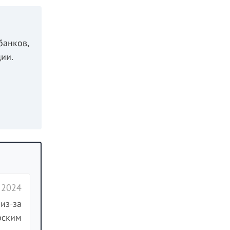
банков,
ии.
 2024
из-за
рским