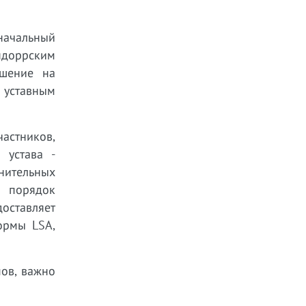
начальный
андоррским
ешение на
 уставным
частников,
 устава -
нительных
, порядок
оставляет
ормы LSA,
пов, важно