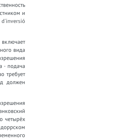
ственность
астником и
d'inversió
 включает
нного вида
азрешения
а - подача
о требует
од должен
разрешения
анковский
до четырёх
андоррском
ременного