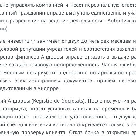
ьно управлять компанией и несёт персональную ответ
странный гражданин вправе выступать единственным уч
ть разрешение на ведение деятельности - Autorització 
ии).
е инвестиции занимает от двух до четырёх месяцев и
еловой репутации учредителей и соответствия заявле
ерство финансов Андорры вправе отказать в выдаче р
ике создаёт правовую неопределённость. Частая ошибк
с местным нотариусом: андоррское нотариальное прав
 язык всех иностранных документов, причём перев
едитованный в Андорре.
ий Андорры (Registre de Societats). После получения 
 нотариуса, вносят уставный капитал на временный б
рации после нотариального удостоверения - от двух 
й счёт для внесения капитала открывается только в 
рвичную проверку клиента. Отказ банка в открытии в