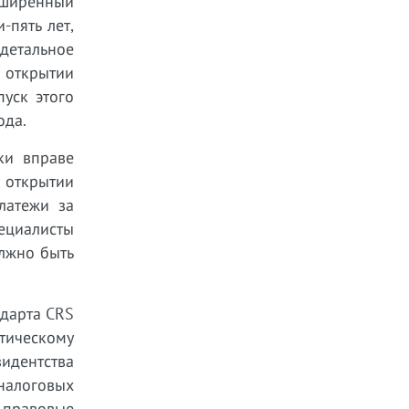
сширенный
-пять лет,
детальное
 открытии
уск этого
ода.
ки вправе
и открытии
латежи за
пециалисты
олжно быть
ндарта CRS
тическому
идентства
налоговых
 правовые