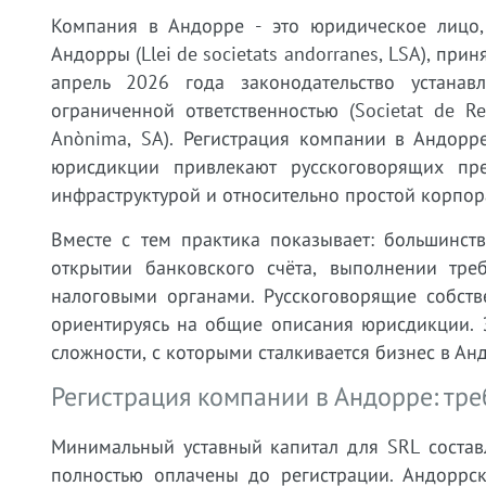
Компания в Андорре - это юридическое лицо,
Андорры (Llei de societats andorranes, LSA), п
апрель 2026 года законодательство устана
ограниченной ответственностью (Societat de Re
Anònima, SA). Регистрация компании в Андорр
юрисдикции привлекают русскоговорящих пр
инфраструктурой и относительно простой корпор
Вместе с тем практика показывает: большинст
открытии банковского счёта, выполнении тре
налоговыми органами. Русскоговорящие собств
ориентируясь на общие описания юрисдикции. 
сложности, с которыми сталкивается бизнес в Ан
Регистрация компании в Андорре: тр
Минимальный уставный капитал для SRL состав
полностью оплачены до регистрации. Андоррск