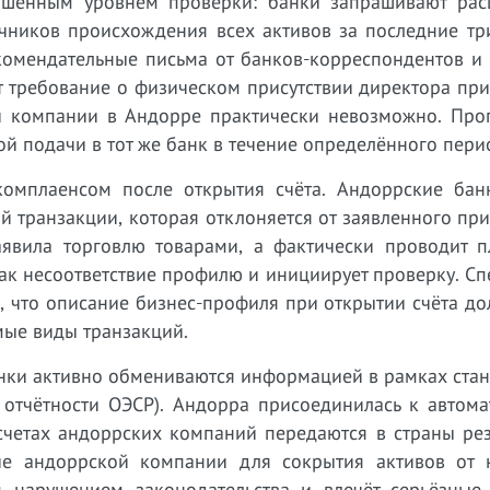
вышенным уровнем проверки: банки запрашивают ра
чников происхождения всех активов за последние три
комендательные письма от банков-корреспондентов и 
 требование о физическом присутствии директора при
ой компании в Андорре практически невозможно. Проп
ой подачи в тот же банк в течение определённого пери
омплаенсом после открытия счёта. Андоррские бан
й транзакции, которая отклоняется от заявленного пр
аявила торговлю товарами, а фактически проводит п
как несоответствие профилю и инициирует проверку. С
, что описание бизнес-профиля при открытии счёта д
мые виды транзакций.
анки активно обмениваются информацией в рамках ста
 отчётности ОЭСР). Андорра присоединилась к автома
счетах андоррских компаний передаются в страны рез
ние андоррской компании для сокрытия активов от 
м нарушением законодательства и влечёт серьёзные