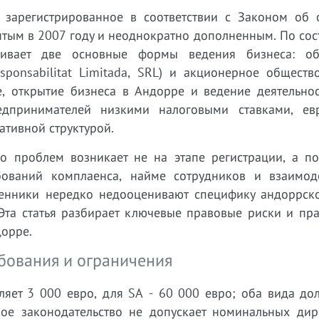
 зарегистрированное в соответствии с Законом об 
ринятым в 2007 году и неоднократно дополненным. По со
вливает две основные формы ведения бизнеса: о
sponsabilitat Limitada, SRL) и акционерное общество
е, открытие бизнеса в Андорре и ведение деятельнос
едпринимателей низкими налоговыми ставками, ев
ативной структурой.
во проблем возникает не на этапе регистрации, а по
бований комплаенса, найме сотрудников и взаимод
енники нередко недооценивают специфику андоррско
Эта статья разбирает ключевые правовые риски и пра
дорре.
ебования и ограничения
ляет 3 000 евро, для SA - 60 000 евро; оба вида до
ое законодательство не допускает номинальных дир