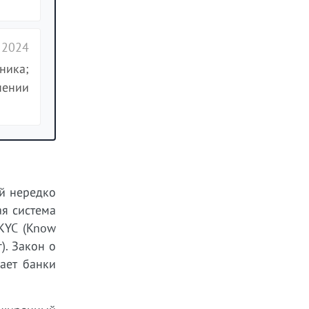
 2024
ника;
нении
ый нередко
ая система
KYC (Know
). Закон о
вает банки