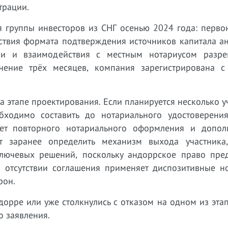
трации.
 группы инвесторов из СНГ осенью 2024 года: перво
етствия формата подтверждения источников капитала 
ции и взаимодействия с местным нотариусом разр
чение трёх месяцев, компания зарегистрирована с
а этапе проектирования. Если планируется несколько у
бходимо составить до нотариального удостоверения
ует повторного нотариального оформления и допол
т заранее определить механизм выхода участника
лючевых решений, поскольку андоррское право пред
 отсутствии соглашения применяет диспозитивные н
рон.
орре или уже столкнулись с отказом на одном из эта
 заявления.