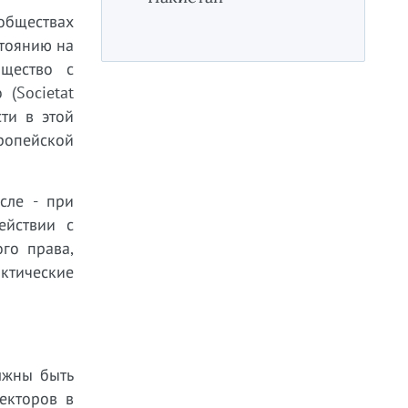
обществах
стоянию на
бщество с
 (Societat
ти в этой
ропейской
сле - при
ействии с
го права,
ктические
лжны быть
екторов в