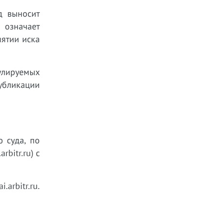
д выносит
 означает
нятии иска
улируемых
публикации
 суда, по
bitr.ru) с
arbitr.ru.