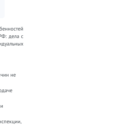
бенностей
РФ: дела с
идуальных
ичин не
одаче
ии
нспекции,