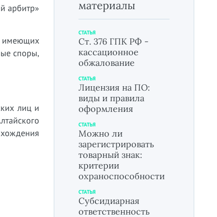
материалы
ой арбитр»
СТАТЬЯ
, имеющих
Ст. 376 ГПК РФ -
кассационное
вые споры,
обжалование
СТАТЬЯ
Лицензия на ПО:
виды и правила
ких лиц и
оформления
лтайского
СТАТЬЯ
нахождения
Можно ли
зарегистрировать
товарный знак:
критерии
охраноспособности
СТАТЬЯ
Субсидиарная
ответственность