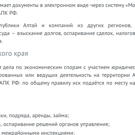
имает документы в электронном виде через систему «М
АПК РФ.
спублики Алтай и компаний из других регионов
 суда — взыскание долгов, оспаривание сделок, налого
а.
кого края
т дела по экономическим спорам с участием юридичес
рованных или ведущих деятельность на территории А
8 АПК РФ: по общему правилу иск подаётся по месту 
ки, подряда, аренды, займа;
, оспаривание решений органов управления;
 и межрайонными инспекциями;