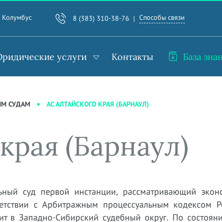
Способы связи
. Колумбус
8 (383) 310-38-76
ридические услуги
Контакты
База зна
АС АЛТАЙСКОГО КРАЯ (БАРНАУЛ)
ЫМ СУДАМ
края (Барнаул)
ьный суд первой инстанции, рассматривающий экон
ветствии с Арбитражным процессуальным кодексом Р
ит в Западно-Сибирский судебный округ. По состоян