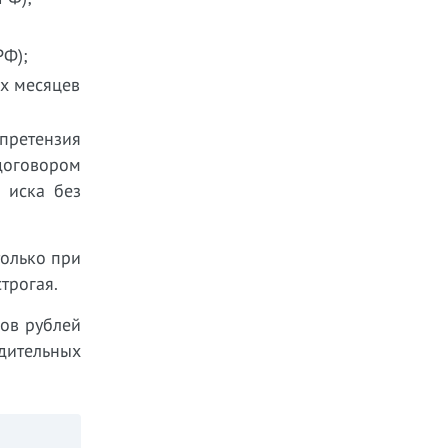
РФ);
ёх месяцев
претензия
 договором
 иска без
только при
трогая.
ов рублей
дительных