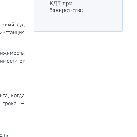
КДЛ при
банкротстве
онный суд
 инстанция
ижимость,
симости от
нта, когда
к срока —
РФ);