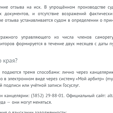
ние отзыва на иск. В упрощённом производстве су
 документов, и отсутствие возражений фактически
ие отзыва устанавливается судом в определении о при
тражного управляющего из числа членов саморег
диторов формируется в течение двух месяцев с даты 
о края?
 подаются тремя способами: лично через канцелярию
 в электронном виде через систему «Мой арбитр» (my.ar
подписи или учётной записи Госуслуг.
н канцелярии: (3852) 29-88-01. Официальный сайт: altai.
да — они могут меняться.
ения о взыскании задолженности: