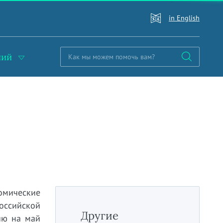
in English
ний
омические
оссийской
Другие
ию на май