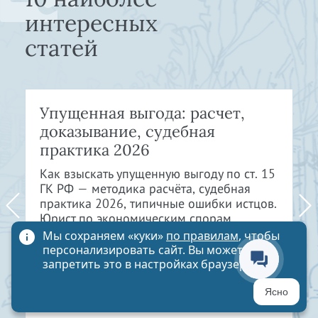
интересных
статей
Упущенная выгода: расчет,
доказывание, судебная
практика 2026
Как взыскать упущенную выгоду по ст. 15
ГК РФ — методика расчёта, судебная
практика 2026, типичные ошибки истцов.
Юрист по экономическим спорам.
Мы сохраняем «куки»
по правилам
, чтобы
персонализировать сайт. Вы можете
ЧИТАТЬ СТАТЬЮ
запретить это в настройках браузера
Ясно