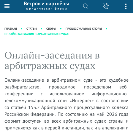
О нас
Юридические услуги
База знаний
Журнал "Секреты арбитражной
Подробнее о нас
Ведение судебных дел
ГЛАВНАЯ
СТАТЬИ
СПОРЫ
ПРОЦЕССУАЛЬНЫЕ СПОРЫ
практики"
ОНЛАЙН-ЗАСЕДАНИЯ В АРБИТРАЖНЫХ СУДАХ
Рекомендации
Интеллектуальная собственность
Статьи
Награды и рейтинги
Корпоративная практика
Новости
Онлайн-заседания в
Преимущества юридической
Налоговая практика
фирмы
Аудиоподкасты
арбитражных судах
Сопровождение бизнеса
Кейсы
Видеоподкасты
Ведение уголовных дел
Вакансии
Справочная
Онлайн-заседание в арбитражном суде - это судебное
Защита активов
разбирательство, проводимое посредством веб-
Вопросы-ответы
Ведение дел о банкротстве
конференции с использованием информационно-
Вебинары и семинары
телекоммуникационной сети «Интернет» в соответствии
со статьёй 153.2 Арбитражного процессуального кодекса
Прямые эфиры
Российской Федерации. По состоянию на май 2026 года
формат доступен во всех арбитражных судах страны и
применяется как в первой инстанции, так и в апелляции и