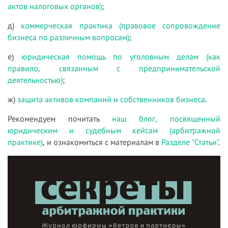
актов налоговых органов)
;
д)
коммерческая практика (правовое сопровождение
бизнеса по различным вопросам)
;
е)
юридическая помощь по уголовным делам (как
правило, связанным с предпринимательской
деятельностью)
;
ж)
защита активов компаний и собственников бизнеса
.
Рекомендуем почитать
наш блог, посвященный
юридическим и судебным кейсам (арбитражной
практике)
, и ознакомиться с материалам в
Разделе "Статьи"
.