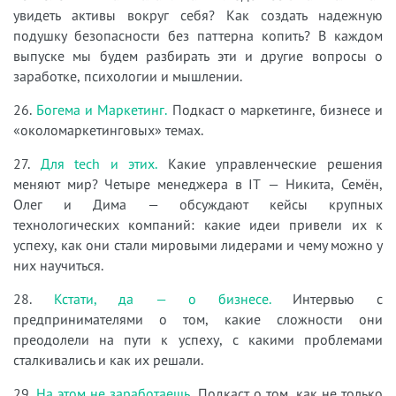
увидеть активы вокруг себя? Как создать надежную
подушку безопасности без паттерна копить? В каждом
выпуске мы будем разбирать эти и другие вопросы о
заработке, психологии и мышлении.
26.
Богема и Маркетинг.
Подкаст о маркетинге, бизнесе и
«околомаркетинговых» темах.
27.
Для tech и этих.
Какие управленческие решения
меняют мир? Четыре менеджера в IT — Никита, Семён,
Олег и Дима — обсуждают кейсы крупных
технологических компаний: какие идеи привели их к
успеху, как они стали мировыми лидерами и чему можно у
них научиться.
28.
Кстати, да — о бизнесе.
Интервью с
предпринимателями о том, какие сложности они
преодолели на пути к успеху, с какими проблемами
сталкивались и как их решали.
29.
На этом не заработаешь.
Подкаст о том, как не только