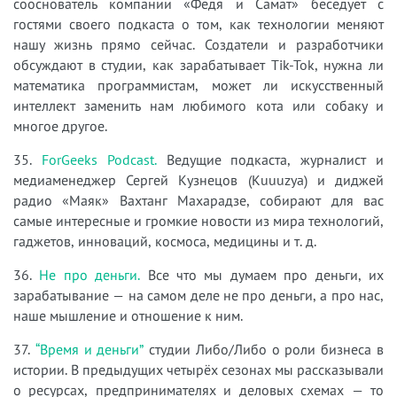
сооснователь компании «Федя и Самат» беседует с
гостями своего подкаста о том, как технологии меняют
нашу жизнь прямо сейчас. Создатели и разработчики
обсуждают в студии, как зарабатывает Tik-Tok, нужна ли
математика программистам, может ли искусственный
интеллект заменить нам любимого кота или собаку и
многое другое.
35.
ForGeeks Podcast.
Ведущие подкаста, журналист и
медиаменеджер Сергей Кузнецов (Kuuuzya) и диджей
радио «Маяк» Вахтанг Махарадзе, собирают для вас
самые интересные и громкие новости из мира технологий,
гаджетов, инноваций, космоса, медицины и т. д.
36.
Не про деньги.
Все что мы думаем про деньги, их
зарабатывание — на самом деле не про деньги, а про нас,
наше мышление и отношение к ним.
37.
“Время и деньги”
студии Либо/Либо о роли бизнеса в
истории. В предыдущих четырёх сезонах мы рассказывали
о ресурсах, предпринимателях и деловых схемах — то