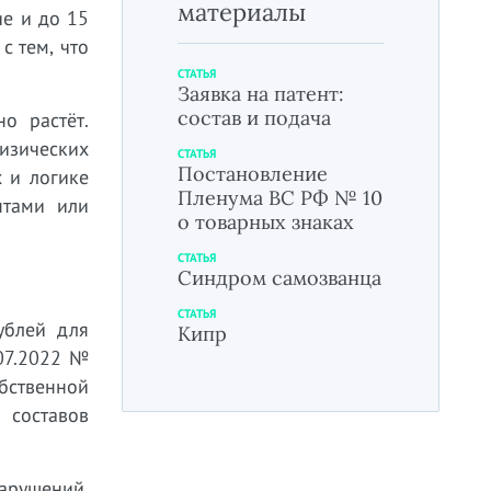
материалы
е и до 15
с тем, что
СТАТЬЯ
Заявка на патент:
состав и подача
о растёт.
изических
СТАТЬЯ
Постановление
х и логике
Пленума ВС РФ № 10
нтами или
о товарных знаках
СТАТЬЯ
Синдром самозванца
СТАТЬЯ
ублей для
Кипр
.07.2022 №
обственной
 составов
арушений.