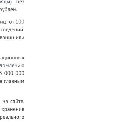
ляды) без
рублей.
иц: от 100
сведений.
овании или
мационных
ведомлению
 3 000 000
ла главным
 на сайте.
и хранения
реального