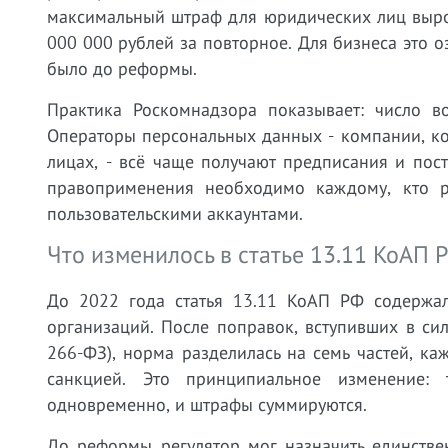
максимальный штраф для юридических лиц выро
000 000 рублей за повторное. Для бизнеса это о
было до реформы.
Практика Роскомнадзора показывает: число в
Операторы персональных данных - компании, ко
лицах, - всё чаще получают предписания и пост
правоприменения необходимо каждому, кто р
пользовательскими аккаунтами.
Что изменилось в статье 13.11 КоАП 
До 2022 года статья 13.11 КоАП РФ содержа
организаций. После поправок, вступивших в си
266-ФЗ), норма разделилась на семь частей, к
санкцией. Это принципиальное изменение: 
одновременно, и штрафы суммируются.
До реформы регулятор мог назначить единстве