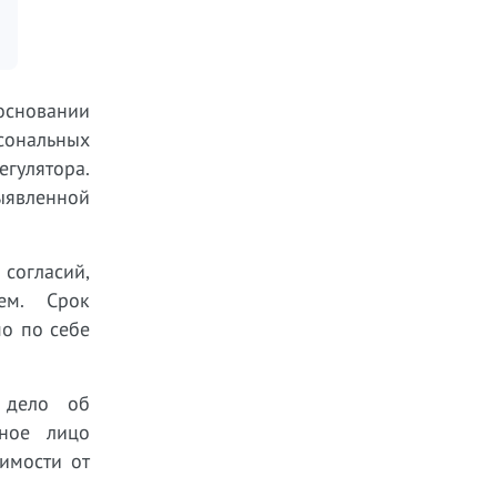
основании
сональных
гулятора.
ыявленной
согласий,
ем. Срок
мо по себе
 дело об
тное лицо
имости от