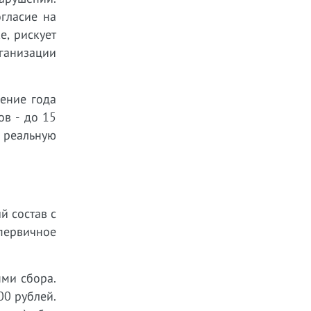
гласие на
е, рискует
ганизации
ение года
ов - до 15
в реальную
й состав с
первичное
ями сбора.
00 рублей.