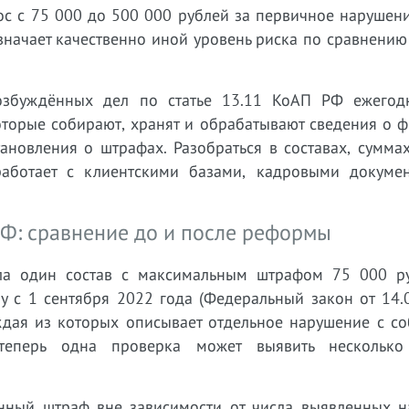
с с 75 000 до 500 000 рублей за первичное нарушени
значает качественно иной уровень риска по сравнению 
озбуждённых дел по статье 13.11 КоАП РФ ежегодн
торые собирают, хранят и обрабатывают сведения о ф
ановления о штрафах. Разобраться в составах, сумма
аботает с клиентскими базами, кадровыми докуме
РФ: сравнение до и после реформы
ла один состав с максимальным штрафом 75 000 р
лу с 1 сентября 2022 года (Федеральный закон от 14
аждая из которых описывает отдельное нарушение с с
теперь одна проверка может выявить несколько
нный штраф вне зависимости от числа выявленных н