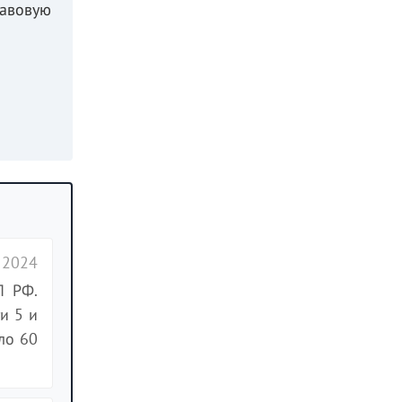
равовую
 2024
П РФ.
и 5 и
ло 60