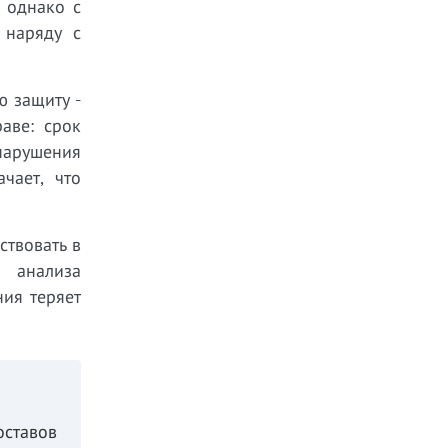
 однако с
 наряду с
ю защиту -
аве: срок
 нарушения
чает, что
ствовать в
з анализа
ния теряет
ставов