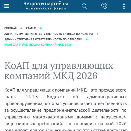
О нас
Юридические услуги
База знаний
Журнал "Секреты арбитражной
Подробнее о нас
Ведение судебных дел
ГЛАВНАЯ
СТАТЬИ
практики"
Рекомендации
Интеллектуальная собственность
АДМИНИСТРАТИВНАЯ ОТВЕТСТВЕННОСТЬ БИЗНЕСА ПО КОАП РФ
АДМИНИСТРАТИВНАЯ ОТВЕТСТВЕННОСТЬ ПО ОТРАСЛЯМ
Статьи
Награды и рейтинги
Корпоративная практика
КОАП ДЛЯ УПРАВЛЯЮЩИХ КОМПАНИЙ МКД 2026
Новости
Преимущества юридической
Налоговая практика
фирмы
Аудиоподкасты
КоАП для управляющих
Сопровождение бизнеса
Кейсы
Видеоподкасты
Ведение уголовных дел
компаний МКД 2026
Вакансии
Справочная
Защита активов
Вопросы-ответы
КоАП для управляющих компаний МКД - это прежде всего
Ведение дел о банкротстве
статья 14.1.3 Кодекса об административных
Вебинары и семинары
правонарушениях, которая устанавливает ответственность
Прямые эфиры
за осуществление предпринимательской деятельности по
управлению многоквартирными домами с нарушением
лицензионных требований. По состоянию на май 2026
года штраф для юридических лиц по этой статье достигает