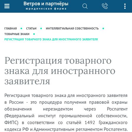
О нас
Юридические услуги
База знаний
Журнал "Секреты арбитражной
Подробнее о нас
Ведение судебных дел
ГЛАВНАЯ
СТАТЬИ
ИНТЕЛЛЕКТУАЛЬНАЯ СОБСТВЕННОСТЬ
практики"
Рекомендации
Интеллектуальная собственность
ТОВАРНЫЕ ЗНАКИ
РЕГИСТРАЦИЯ ТОВАРНОГО ЗНАКА ДЛЯ ИНОСТРАННОГО ЗАЯВИТЕЛЯ
Статьи
Награды и рейтинги
Корпоративная практика
Новости
Преимущества юридической
Налоговая практика
Регистрация товарного
фирмы
Аудиоподкасты
Сопровождение бизнеса
знака для иностранного
Кейсы
Видеоподкасты
Ведение уголовных дел
заявителя
Вакансии
Справочная
Защита активов
Вопросы-ответы
Ведение дел о банкротстве
Регистрация товарного знака для иностранного заявителя
Вебинары и семинары
в России - это процедура получения правовой охраны
Прямые эфиры
обозначения нерезидентом через Роспатент
(Федеральный институт промышленной собственности,
ФИПС) в соответствии со статьёй 1492 Гражданского
кодекса РФ и Административным регламентом Роспатента.