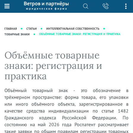
О нас
Юридические услуги
База знаний
Журнал "Секреты арбитражной
Подробнее о нас
Ведение судебных дел
ГЛАВНАЯ
СТАТЬИ
ИНТЕЛЛЕКТУАЛЬНАЯ СОБСТВЕННОСТЬ
практики"
Рекомендации
Интеллектуальная собственность
ОБЪЁМНЫЕ ТОВАРНЫЕ ЗНАКИ: РЕГИСТРАЦИЯ И ПРАКТИКА
ТОВАРНЫЕ ЗНАКИ
Статьи
Награды и рейтинги
Корпоративная практика
Новости
Объёмные товарные
Преимущества юридической
Налоговая практика
фирмы
Аудиоподкасты
знаки: регистрация и
Сопровождение бизнеса
Кейсы
Видеоподкасты
практика
Ведение уголовных дел
Вакансии
Справочная
Защита активов
Вопросы-ответы
Объёмный товарный знак - это обозначение в
Ведение дел о банкротстве
трёхмерном пространстве: форма товара, его упаковки
Вебинары и семинары
или иного объёмного объекта, зарегистрированное в
Прямые эфиры
качестве средства индивидуализации по статье 1482
Гражданского кодекса Российской Федерации. По
состоянию на май 2026 года Роспатент рассматривает
такие заявки по общим правилам регистрации товарных