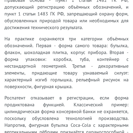
Правовая основа - пункт 1 статьи 1482 ГК РФ,
допускающий регистрацию объёмных обозначений, и
пункт 1 статьи 1483 ГК РФ, запрещающий охрану форм,
обусловленных природой товара или необходимых для
достижения технического результата.
На практике охраняются три категории объёмных
обозначений. Первая - форма самого товара: бутылка,
флакон, шоколадная плитка, корпус прибора. Вторая -
форма упаковки: коробка, туба, контейнер с
нестандартной геометрией. Третья - декоративные
элементы, придающие товару узнаваемый силуэт:
характерный изгиб горлышка, рельефный рисунок на
поверхности, фигурная крышка.
Роспатент отказывает в регистрации, если форма
продиктована функцией. Классический пример:
цилиндрическая форма консервной банки не охраняется,
поскольку обусловлена технологией производства.
Напротив, фигурная бутылка Coca-Cola с характерными
вертикальными рёбрами признаётся охраноспособной -