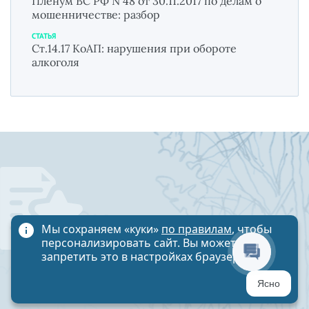
Пленум ВС РФ N 48 от 30.11.2017 по делам о
мошенничестве: разбор
СТАТЬЯ
Ст.14.17 КоАП: нарушения при обороте
алкоголя
10 наиболее
Мы сохраняем «куки»
по правилам
, чтобы
персонализировать сайт. Вы можете
интересных
запретить это в настройках браузера
статей
Ясно