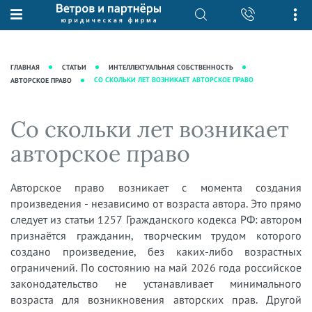
О нас
Юридические услуги
База знаний
Журнал "Секреты арбитражной
Подробнее о нас
Ведение судебных дел
ГЛАВНАЯ
СТАТЬИ
ИНТЕЛЛЕКТУАЛЬНАЯ СОБСТВЕННОСТЬ
практики"
Рекомендации
Интеллектуальная собственность
СО СКОЛЬКИ ЛЕТ ВОЗНИКАЕТ АВТОРСКОЕ ПРАВО
АВТОРСКОЕ ПРАВО
Статьи
Награды и рейтинги
Корпоративная практика
Новости
Со скольки лет возникает
Преимущества юридической
Налоговая практика
фирмы
Аудиоподкасты
авторское право
Сопровождение бизнеса
Кейсы
Видеоподкасты
Ведение уголовных дел
Вакансии
Справочная
Авторское право возникает с момента создания
Защита активов
произведения - независимо от возраста автора. Это прямо
Вопросы-ответы
Ведение дел о банкротстве
следует из статьи 1257 Гражданского кодекса РФ: автором
Вебинары и семинары
признаётся гражданин, творческим трудом которого
создано произведение, без каких-либо возрастных
Прямые эфиры
ограничений. По состоянию на май 2026 года российское
законодательство не устанавливает минимального
возраста для возникновения авторских прав. Другой