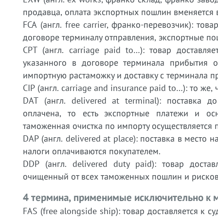
продавца, оплата экспортных пошлин вменяется 
FCA (англ. free carrier, франко-перевозчик): то
договоре терминалу отправления, экспортные по
CPT (англ. carriage paid to…): товар доставл
указанного в договоре терминала прибытия оп
импортную растаможку и доставку с терминала п
CIP (англ. carriage and insurance paid to…): то ж
DAT (англ. delivered at terminal): поставка
оплачена, то есть экспортные платежи и осн
таможенная очистка по импорту осуществляется 
DAP (англ. delivered at place): поставка в мест
налоги оплачиваются покупателем.
DDP (англ. delivered duty paid): товар доста
очищенный от всех таможенных пошлин и рисков
4 термина, применимые исключительно к м
FAS (free alongside ship): товар доставляется к 