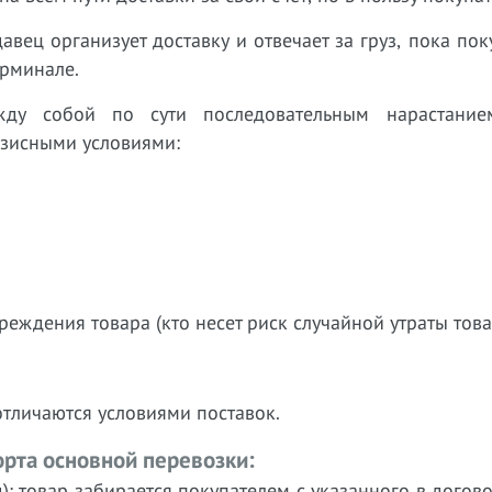
авец организует доставку и отвечает за груз, пока пок
ерминале.
жду собой по сути последовательным нарастани
азисными условиями:
реждения товара (кто несет риск случайной утраты това
тличаются условиями поставок.
орта основной перевозки:
д): товар забирается покупателем с указанного в догов