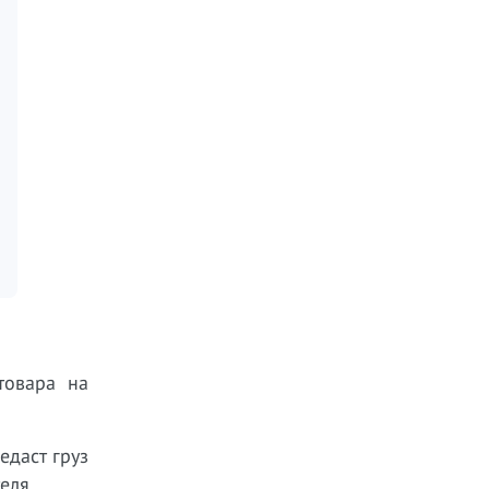
товара на
едаст груз
еля.