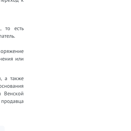
, то есть
патель.
споряжение
лнения или
, а также
основания
и Венской
й продавца