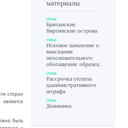
материалы
СТАТЬЯ
Британские
Виргинские острова
СТАТЬЯ
Исковое заявление о
взыскании
неосновательного
обогащения: образец
СТАТЬЯ
Рассрочка уплаты
административного
штрафа
ти сторон
является
СТАТЬЯ
Доминика
лжно быть
 переход к