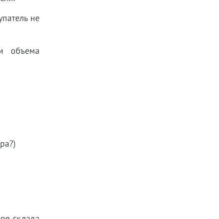
упатель не
ем объема
ра?)
оре склада