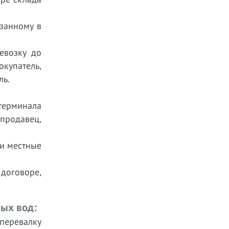
азанному в
ревозку до
купатель,
ль.
терминала
продавец,
 и местные
договоре,
ных вод:
 перевалку