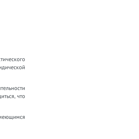
тического
идической
тельности
иться, что
имеющимся