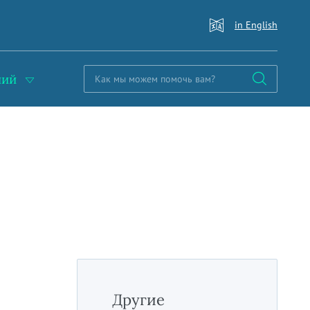
in English
ний
Другие