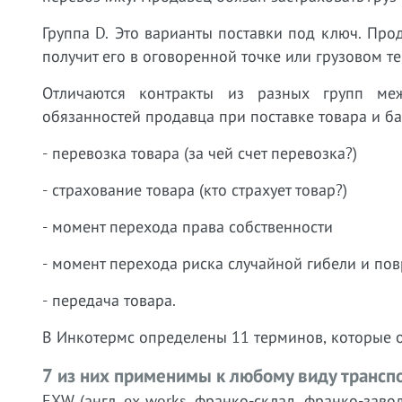
Группа D. Это варианты поставки под ключ. Прод
получит его в оговоренной точке или грузовом т
Отличаются контракты из разных групп ме
обязанностей продавца при поставке товара и б
- перевозка товара (за чей счет перевозка?)
- страхование товара (кто страхует товар?)
- момент перехода права собственности
- момент перехода риска случайной гибели и пов
- передача товара.
В Инкотермс определены 11 терминов, которые о
7 из них применимы к любому виду трансп
EXW (англ. ex works, франко-склад, франко-заво