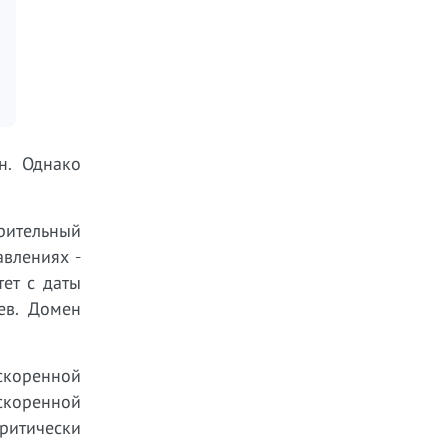
н. Однако
рительный
авлениях -
ет с даты
ев. Домен
скоренной
скоренной
ритически