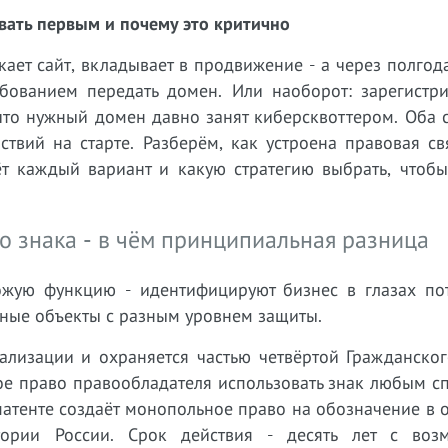
вать первым и почему это критично
ает сайт, вкладывает в продвижение - а через полгод
ебованием передать домен. Или наоборот: зарегистр
что нужный домен давно занят киберсквоттером. Оба 
ствий на старте. Разберём, как устроена правовая с
т каждый вариант и какую стратегию выбрать, чтобы
о знака - в чём принципиальная разница
жую функцию - идентифицируют бизнес в глазах пот
зные объекты с разным уровнем защиты.
ализации и охраняется частью четвёртой Гражданског
ое право правообладателя использовать знак любым с
патенте создаёт монопольное право на обозначение в
тории России. Срок действия - десять лет с воз