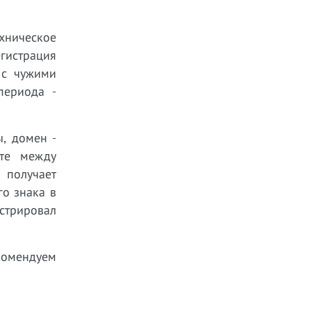
хническое
гистрация
 с чужими
периода -
, домен -
кте между
 получает
го знака в
стрировал
екомендуем