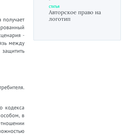
СТАТЬЯ
Авторское право на
логотип
а получает
ированный
сценария -
вязь между
 защитить
ребителя.
о кодекса
пособом, в
 отношении
можностью