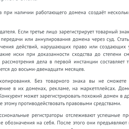
ка при наличии работающего домена создаёт нескольк
ателя. Если третье лицо зарегистрирует товарный зна
 передачи или аннулирования домена через суд. Стат
ечения действий, нарушающих право или создающих у
акие иски при доказанности сходства до степени с
 рассмотрения дела в первой инстанции составляет т
ается до восьми-двенадцати месяцев.
копирования. Без товарного знака вы не сможете 
чение в их доменах, рекламе, на маркетплейсах. Дом
 Конкурент может зарегистрировать похожий домен в д
е этому противодействовать правовыми средствами.
ессиональные регистраторы отслеживают успешные пр
е обозначения на себя. После этого они предъявляют