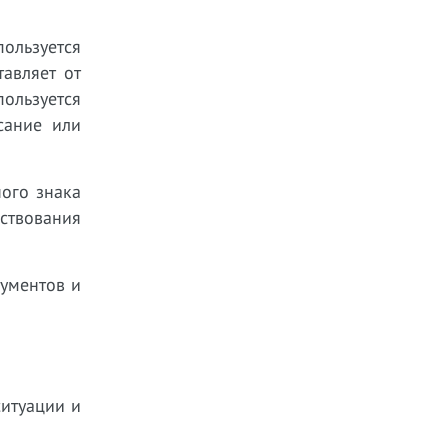
ользуется
авляет от
ользуется
сание или
ого знака
ествования
кументов и
итуации и