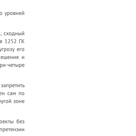
о уровней
к, сходный
ья 1252 ГК
грозу его
мешения и
ри-четыре
запретить
ен сам по
ругой зоне
оекты без
 претензии