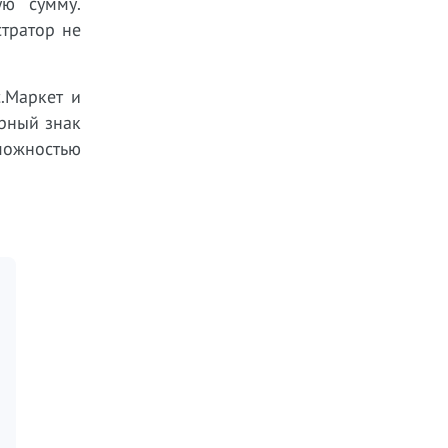
ую сумму.
стратор не
.Маркет и
арный знак
можностью