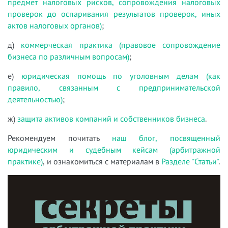
предмет налоговых рисков, сопровождения налоговых
проверок до оспаривания результатов проверок, иных
актов налоговых органов)
;
д)
коммерческая практика (правовое сопровождение
бизнеса по различным вопросам)
;
е)
юридическая помощь по уголовным делам (как
правило, связанным с предпринимательской
деятельностью)
;
ж)
защита активов компаний и собственников бизнеса
.
Рекомендуем почитать
наш блог, посвященный
юридическим и судебным кейсам (арбитражной
практике)
, и ознакомиться с материалам в
Разделе "Статьи"
.