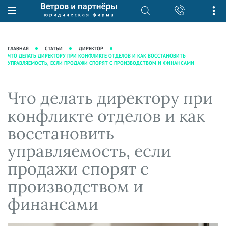
О нас
Юридические услуги
База знаний
Журнал "Секреты арбитражной
Подробнее о нас
Ведение судебных дел
ГЛАВНАЯ
СТАТЬИ
ДИРЕКТОР
практики"
ЧТО ДЕЛАТЬ ДИРЕКТОРУ ПРИ КОНФЛИКТЕ ОТДЕЛОВ И КАК ВОССТАНОВИТЬ
Рекомендации
Интеллектуальная собственность
УПРАВЛЯЕМОСТЬ, ЕСЛИ ПРОДАЖИ СПОРЯТ С ПРОИЗВОДСТВОМ И ФИНАНСАМИ
Статьи
Награды и рейтинги
Корпоративная практика
Новости
Преимущества юридической
Налоговая практика
Что делать директору при
фирмы
Аудиоподкасты
Сопровождение бизнеса
конфликте отделов и как
Кейсы
Видеоподкасты
Ведение уголовных дел
восстановить
Вакансии
Справочная
Защита активов
управляемость, если
Вопросы-ответы
Ведение дел о банкротстве
продажи спорят с
Вебинары и семинары
производством и
Прямые эфиры
финансами