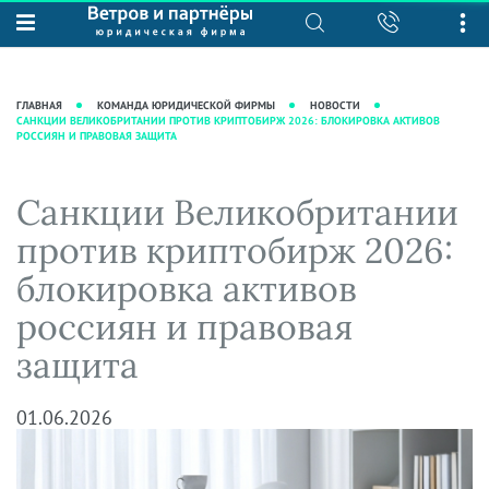
О нас
Юридические услуги
База знаний
Журнал "Секреты арбитражной
Подробнее о нас
Ведение судебных дел
ГЛАВНАЯ
КОМАНДА ЮРИДИЧЕСКОЙ ФИРМЫ
НОВОСТИ
практики"
САНКЦИИ ВЕЛИКОБРИТАНИИ ПРОТИВ КРИПТОБИРЖ 2026: БЛОКИРОВКА АКТИВОВ
Рекомендации
Интеллектуальная собственность
РОССИЯН И ПРАВОВАЯ ЗАЩИТА
Статьи
Награды и рейтинги
Корпоративная практика
Новости
Преимущества юридической
Налоговая практика
Санкции Великобритании
фирмы
Аудиоподкасты
Сопровождение бизнеса
против криптобирж 2026:
Кейсы
Видеоподкасты
Ведение уголовных дел
блокировка активов
Вакансии
Справочная
Защита активов
россиян и правовая
Вопросы-ответы
Ведение дел о банкротстве
защита
Вебинары и семинары
Прямые эфиры
01.06.2026