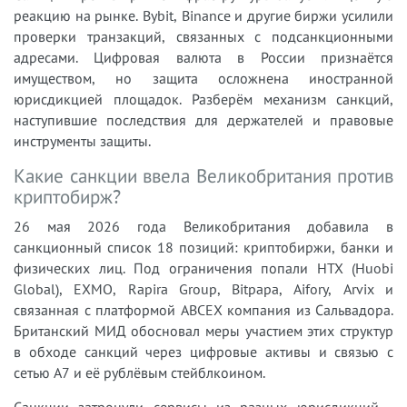
реакцию на рынке. Bybit, Binance и другие биржи усилили
проверки транзакций, связанных с подсанкционными
адресами. Цифровая валюта в России признаётся
имуществом, но защита осложнена иностранной
юрисдикцией площадок. Разберём механизм санкций,
наступившие последствия для держателей и правовые
инструменты защиты.
Какие санкции ввела Великобритания против
криптобирж?
26 мая 2026 года Великобритания добавила в
санкционный список 18 позиций: криптобиржи, банки и
физических лиц. Под ограничения попали HTX (Huobi
Global), EXMO, Rapira Group, Bitpapa, Aifory, Arvix и
связанная с платформой ABCEX компания из Сальвадора.
Британский МИД обосновал меры участием этих структур
в обходе санкций через цифровые активы и связью с
сетью A7 и её рублёвым стейблкоином.
Санкции затронули сервисы из разных юрисдикций -