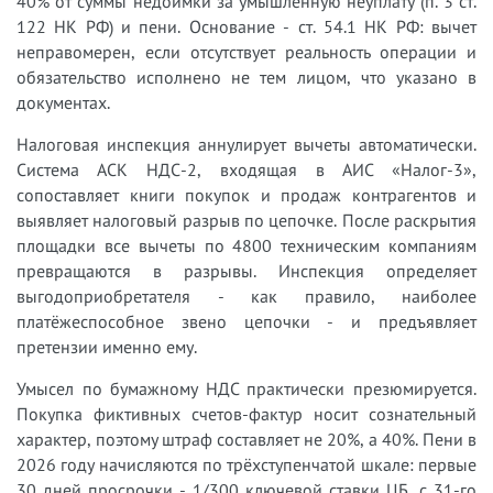
40% от суммы недоимки за умышленную неуплату (п. 3 ст.
122 НК РФ) и пени. Основание - ст. 54.1 НК РФ: вычет
неправомерен, если отсутствует реальность операции и
обязательство исполнено не тем лицом, что указано в
документах.
Налоговая инспекция аннулирует вычеты автоматически.
Система АСК НДС-2, входящая в АИС «Налог-3»,
сопоставляет книги покупок и продаж контрагентов и
выявляет налоговый разрыв по цепочке. После раскрытия
площадки все вычеты по 4800 техническим компаниям
превращаются в разрывы. Инспекция определяет
выгодоприобретателя - как правило, наиболее
платёжеспособное звено цепочки - и предъявляет
претензии именно ему.
Умысел по бумажному НДС практически презюмируется.
Покупка фиктивных счетов-фактур носит сознательный
характер, поэтому штраф составляет не 20%, а 40%. Пени в
2026 году начисляются по трёхступенчатой шкале: первые
30 дней просрочки - 1/300 ключевой ставки ЦБ, с 31-го