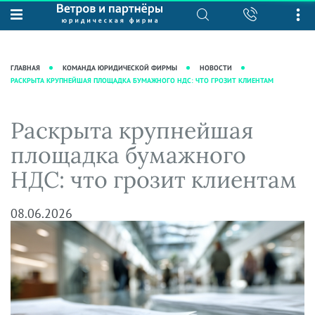
О нас
Юридические услуги
База знаний
Журнал "Секреты арбитражной
Подробнее о нас
Ведение судебных дел
ГЛАВНАЯ
КОМАНДА ЮРИДИЧЕСКОЙ ФИРМЫ
НОВОСТИ
практики"
РАСКРЫТА КРУПНЕЙШАЯ ПЛОЩАДКА БУМАЖНОГО НДС: ЧТО ГРОЗИТ КЛИЕНТАМ
Рекомендации
Интеллектуальная собственность
Статьи
Награды и рейтинги
Корпоративная практика
Новости
Раскрыта крупнейшая
Преимущества юридической
Налоговая практика
фирмы
Аудиоподкасты
площадка бумажного
Сопровождение бизнеса
Кейсы
Видеоподкасты
НДС: что грозит клиентам
Ведение уголовных дел
Вакансии
Справочная
Защита активов
Вопросы-ответы
08.06.2026
Ведение дел о банкротстве
Вебинары и семинары
Прямые эфиры