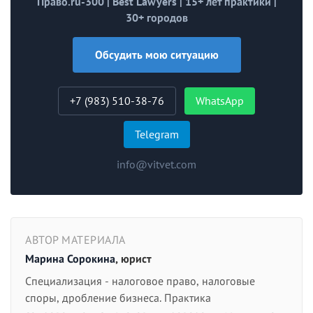
Право.ru-300 | Best Lawyers | 15+ лет практики |
30+ городов
Обсудить мою ситуацию
+7 (983) 510-38-76
WhatsApp
Telegram
info@vitvet.com
АВТОР МАТЕРИАЛА
Марина Сорокина
, юрист
Специализация - налоговое право, налоговые
споры, дробление бизнеса. Практика