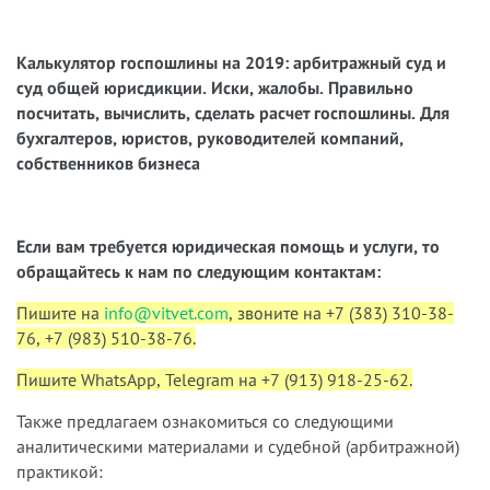
Физическое лицо
Юридическое лицо
Калькулятор госпошлины на 2019: арбитражный суд и
суд общей юрисдикции. Иски, жалобы. Правильно
Заявление имущественного характера
посчитать, вычислить, сделать расчет госпошлины. Для
Заявление о выдаче судебного приказа
бухгалтеров, юристов, руководителей компаний,
Заявление неимущественного характера
собственников бизнеса
Надзорная жалоба
Апелляционная или (и) кассационная
жалоба
Если вам требуется юридическая помощь и услуги, то
о
бращайтесь к нам по следующим контактам:
Размер пошлины составит:
Пишите на
info@vitvet.com
, звоните на +7 (383) 310-38-
0
₽
76, +7 (983) 510-38-76.
Пишите WhatsApp, Telegram на +7 (913) 918-25-62.
Также предлагаем ознакомиться со следующими
аналитическими материалами и судебной (арбитражной)
практикой: