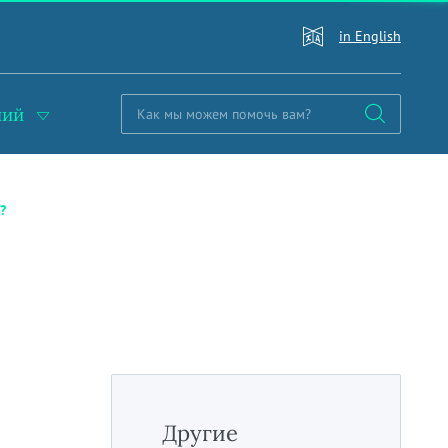
in English
ний
?
Другие