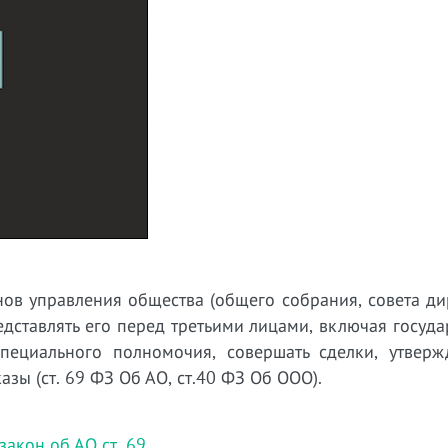
ов управления общества (общего собрания, совета ди
едставлять его перед третьими лицами, включая госуд
пециального полномочия, совершать сделки, утвержд
зы (ст. 69 ФЗ Об АО, ст.40 ФЗ Об ООО).
акон об АО ст. 69
.