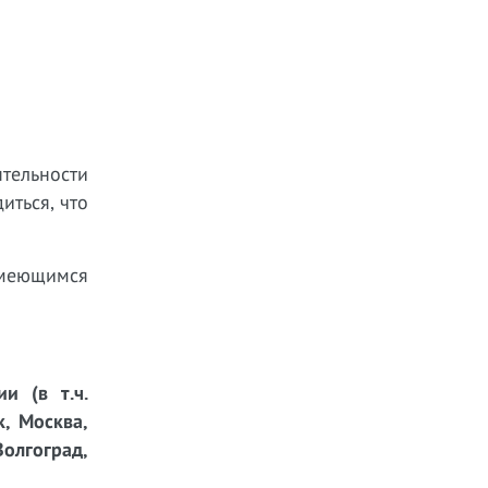
тельности
иться, что
имеющимся
и (в т.ч.
к, Москва,
Волгоград,