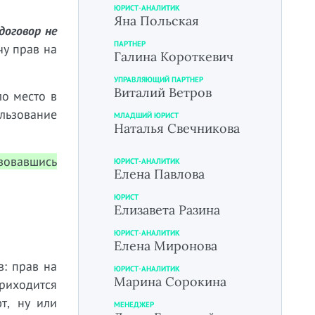
ЮРИСТ-АНАЛИТИК
Яна Польская
договор не
ПАРТНЕР
чу прав на
Галина Короткевич
УПРАВЛЯЮЩИЙ ПАРТНЕР
Виталий Ветров
ло место в
ользование
МЛАДШИЙ ЮРИСТ
Наталья Свечникова
зовавшись
ЮРИСТ-АНАЛИТИК
Елена Павлова
ЮРИСТ
Елизавета Разина
ЮРИСТ-АНАЛИТИК
Елена Миронова
в: прав на
ЮРИСТ-АНАЛИТИК
Марина Сорокина
приходится
т, ну или
МЕНЕДЖЕР