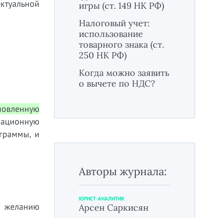
ктуальной
игры (ст. 149 НК РФ)
Налоговый учет:
использование
товарного знака (ст.
250 НК РФ)
Когда можно заявить
о вычете по НДС?
ановленную
мационную
ограммы, и
Авторы журнала:
ЮРИСТ-АНАЛИТИК
 желанию
Арсен Саркисян