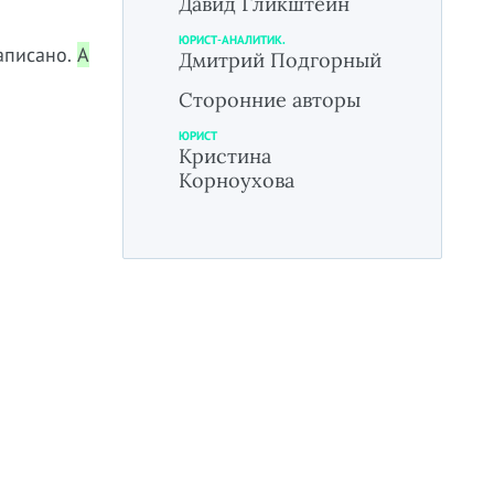
Давид Гликштейн
ЮРИСТ-АНАЛИТИК.
аписано.
А
Дмитрий Подгорный
Сторонние авторы
ЮРИСТ
Кристина
Корноухова