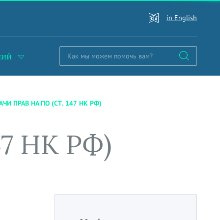
in English
ний
АЧИ ПРАВ НА ПО (СТ. 147 НК РФ)
47 НК РФ)