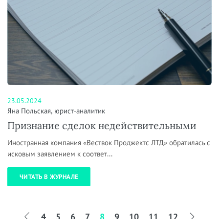
23.05.2024
Яна Польская, юрист-аналитик
Признание сделок недействительными
Иностранная компания «Вествок Проджектс ЛТД» обратилась с
исковым заявлением к соответ...
ЧИТАТЬ В ЖУРНАЛЕ
4
5
6
7
8
9
10
11
12