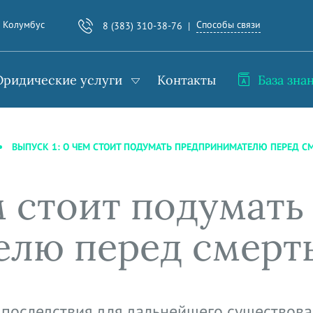
Способы связи
. Колумбус
8 (383) 310-38-76
ридические услуги
Контакты
База зна
ВЫПУСК 1: О ЧЕМ СТОИТ ПОДУМАТЬ ПРЕДПРИНИМАТЕЛЮ ПЕРЕД С
м стоит подумать
елю перед смерт
 последствия для дальнейшего существов