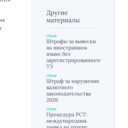
Другие
материалы
на
у
СТАТЬЯ
Штрафы за вывески
на иностранном
языке без
зарегистрированного
ТЗ
СТАТЬЯ
Штраф за нарушение
валютного
законодательства
2026
СТАТЬЯ
Процедура РСТ:
международная
заявка на патент