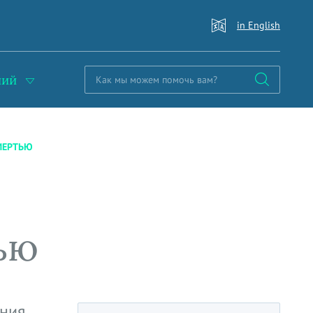
in English
ний
МЕРТЬЮ
ью
ания