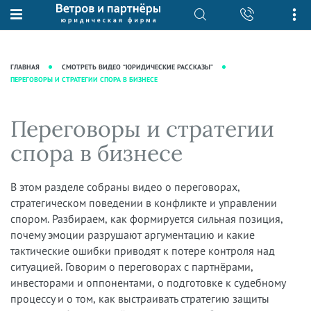
О нас
Юридические услуги
База знаний
Журнал "Секреты арбитражной
Подробнее о нас
Ведение судебных дел
ГЛАВНАЯ
СМОТРЕТЬ ВИДЕО “ЮРИДИЧЕСКИЕ РАССКАЗЫ”
практики"
ПЕРЕГОВОРЫ И СТРАТЕГИИ СПОРА В БИЗНЕСЕ
Рекомендации
Интеллектуальная собственность
Статьи
Награды и рейтинги
Корпоративная практика
Новости
Переговоры и стратегии
Преимущества юридической
Налоговая практика
фирмы
Аудиоподкасты
спора в бизнесе
Сопровождение бизнеса
Кейсы
Видеоподкасты
Ведение уголовных дел
Вакансии
Справочная
В этом разделе собраны видео о переговорах,
Защита активов
стратегическом поведении в конфликте и управлении
Вопросы-ответы
Ведение дел о банкротстве
спором. Разбираем, как формируется сильная позиция,
Вебинары и семинары
почему эмоции разрушают аргументацию и какие
тактические ошибки приводят к потере контроля над
Прямые эфиры
ситуацией. Говорим о переговорах с партнёрами,
инвесторами и оппонентами, о подготовке к судебному
процессу и о том, как выстраивать стратегию защиты