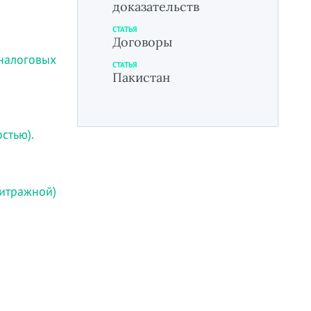
доказательств
СТАТЬЯ
Договоры
налоговых
СТАТЬЯ
Пакистан
стью).
итражной)