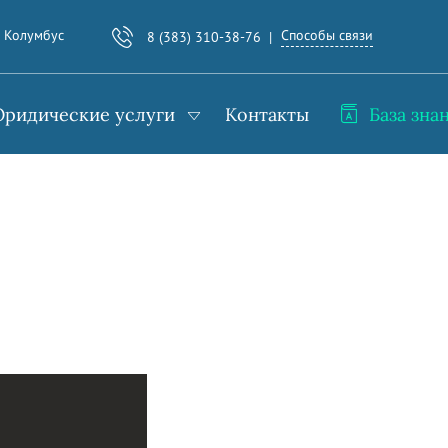
Способы связи
. Колумбус
8 (383) 310-38-76
ридические услуги
Контакты
База зна