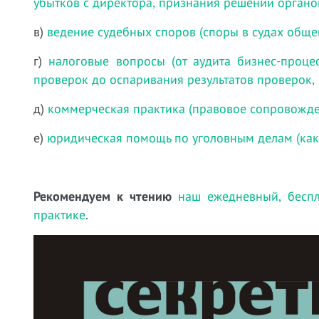
убытков с директора, признания решений органо
в)
ведение судебных споров (споры в судах общей
г)
налоговые вопросы (от аудита бизнес-проц
проверок до оспаривания результатов проверок, 
д)
коммерческая практика (правовое сопровожде
е)
юридическая помощь по уголовным делам (как 
Рекомендуем к чтению
наш ежедневный, беспл
практике
.