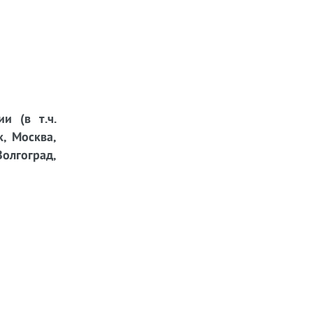
и (в т.ч.
к, Москва,
Волгоград,