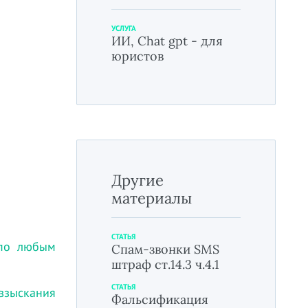
УСЛУГА
ИИ, Chat gpt - для
юристов
Другие
материалы
СТАТЬЯ
 по любым
Спам-звонки SMS
штраф ст.14.3 ч.4.1
СТАТЬЯ
 взыскания
Фальсификация