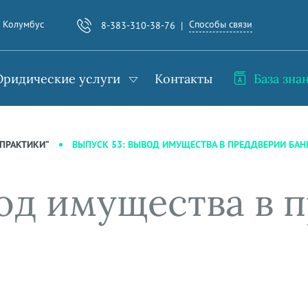
Способы связи
. Колумбус
8-383-310-38-76
ридические услуги
Контакты
База зна
ВЫПУСК 53: ВЫВОД ИМУЩЕСТВА В ПРЕДДВЕРИИ БАН
ПРАКТИКИ”
вод имущества в 