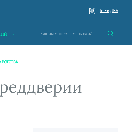
in English
ний
КРОТСТВА
преддверии