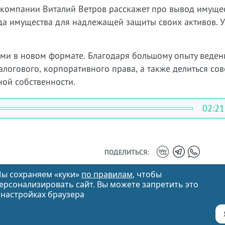
 компании Виталий Ветров
расскажет про вывод имущес
да имущества для надлежащей защиты своих активов.
У
ми в новом формате. Благодаря большому опыту веден
налогового, корпоративного права, а также делиться со
ой собственности.
02:21
ПОДЕЛИТЬСЯ:
ы сохраняем «куки»
по правилам
, чтобы
ерсонализировать сайт. Вы можете запретить это
 настройках браузера
info@vitvet.com
8-383-310-3