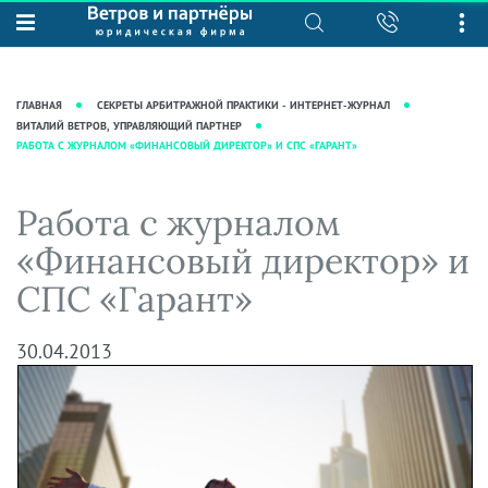
О нас
Юридические услуги
База знаний
Журнал "Секреты арбитражной
Подробнее о нас
Ведение судебных дел
ГЛАВНАЯ
СЕКРЕТЫ АРБИТРАЖНОЙ ПРАКТИКИ - ИНТЕРНЕТ-ЖУРНАЛ
практики"
Рекомендации
Интеллектуальная собственность
ВИТАЛИЙ ВЕТРОВ, УПРАВЛЯЮЩИЙ ПАРТНЕР
РАБОТА С ЖУРНАЛОМ «ФИНАНСОВЫЙ ДИРЕКТОР» И СПС «ГАРАНТ»
Статьи
Награды и рейтинги
Корпоративная практика
Новости
Преимущества юридической
Налоговая практика
Работа с журналом
фирмы
Аудиоподкасты
Сопровождение бизнеса
«Финансовый директор» и
Кейсы
Видеоподкасты
Ведение уголовных дел
СПС «Гарант»
Вакансии
Справочная
Защита активов
Вопросы-ответы
Ведение дел о банкротстве
30.04.2013
Вебинары и семинары
Прямые эфиры