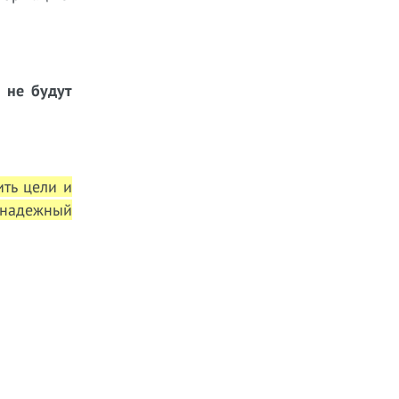
 не будут
ить цели и
 надежный