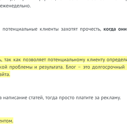
 еженедельно.
и потенциальные клиенты захотят прочесть,
когда они
, так как позволяет потенциальному клиенту определ
кой проблемы и результата. Блог – это долгосрочный
йта.
а написание статей, тогда просто платите за рекламу.
ентом.