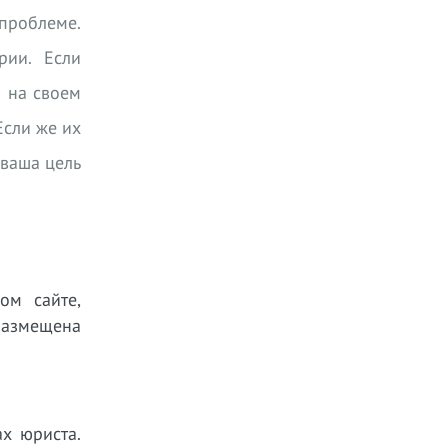
 проблеме.
рии. Если
й на своем
Если же их
 ваша цель
ом сайте,
размещена
х юриста.