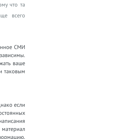
му что та
аще всего
венное СМИ
 зависимы.
жать ваше
(и таковым
днако если
остоянных
написания
 материал
формацию.