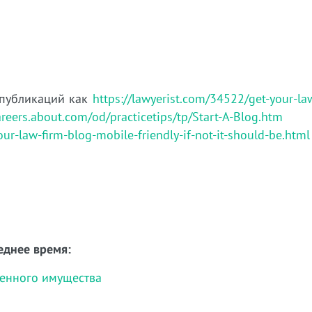
 публикаций как
https://lawyerist.com/34522/get-your-la
areers.about.com/od/practicetips/tp/Start-A-Blog.htm
ur-law-firm-blog-mobile-friendly-if-not-it-should-be.html
еднее время:
женного имущества