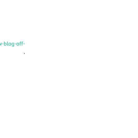
w-blog-off-
,