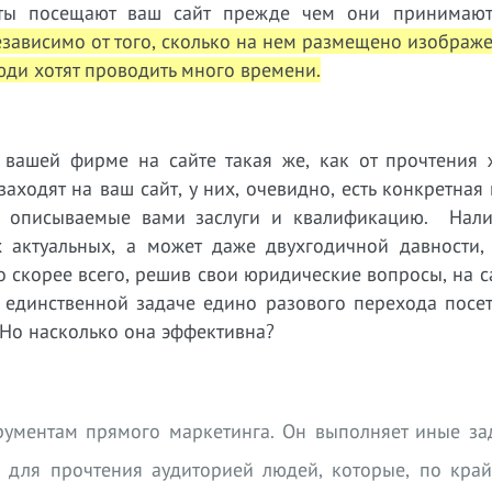
нты посещают ваш сайт прежде чем они принимаю
зависимо от того, сколько на нем размещено изображ
люди хотят проводить много времени.
 вашей фирме на сайте такая же, как от прочтения 
аходят на ваш сайт, у них, очевидно, есть конкретная
 описываемые вами заслуги и квалификацию. Нали
 актуальных, а может даже двухгодичной давности, 
о скорее всего, решив свои юридические вопросы, на с
т единственной задаче едино разового перехода посе
. Но насколько она эффективна?
трументам прямого маркетинга. Он выполняет иные за
ы для прочтения аудиторией людей, которые, по край