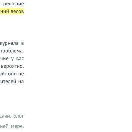
т решение
ений весов
журнала в
 проблема.
чие у вас
вероятно,
айт они не
тителей на
дачи. Блог
ней мере,