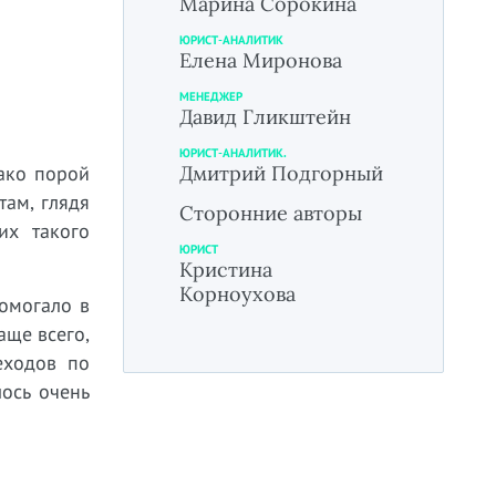
Марина Сорокина
ЮРИСТ-АНАЛИТИК
Елена Миронова
МЕНЕДЖЕР
Давид Гликштейн
ЮРИСТ-АНАЛИТИК.
ако порой
Дмитрий Подгорный
там, глядя
Сторонние авторы
их такого
ЮРИСТ
Кристина
Корноухова
омогало в
аще всего,
еходов по
ось очень