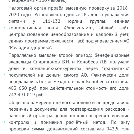
Налоговый орган провёл выездную проверку за 2018-
2020 годы. Установлено: единые IP-адреса управления
счетами у 111-132 юрлиц группы, единая
корпоративная почта @melzdrav.ru, общий сайт,
централизованное ценообразование и кадровый учёт,
единая программа лояльности - всё под управлением АО
"Мелодия здоровья".
Параллельно выявлен второй эпизод: бенефициарные
владельцы Спиридонов В.Н. и Конобеев Л.В. получали
доли в компаниях-конкурентах через "транзитных"
покупателей на деньги самого АО. Фактически доли
передавались безвозмездно: вклад Конобеева составил
483 630 руб. при действительной стоимости его доли
242 491 019 руб.
Общество намеренно не восстановило и не представило
первичные документы для подтверждения расходов -
налоговый орган расценил это как воспрепятствование
контролю и применил расчётный метод. По акту
проверки сумма доначислений составляла 942,5 млн