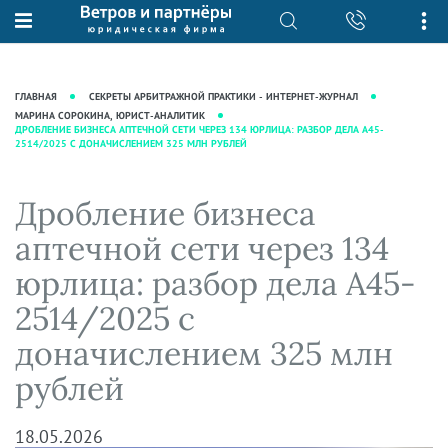
О нас
Юридические услуги
База знаний
Журнал "Секреты арбитражной
Подробнее о нас
Ведение судебных дел
ГЛАВНАЯ
СЕКРЕТЫ АРБИТРАЖНОЙ ПРАКТИКИ - ИНТЕРНЕТ-ЖУРНАЛ
практики"
Рекомендации
Интеллектуальная собственность
МАРИНА СОРОКИНА, ЮРИСТ-АНАЛИТИК
ДРОБЛЕНИЕ БИЗНЕСА АПТЕЧНОЙ СЕТИ ЧЕРЕЗ 134 ЮРЛИЦА: РАЗБОР ДЕЛА А45-
Статьи
2514/2025 С ДОНАЧИСЛЕНИЕМ 325 МЛН РУБЛЕЙ
Награды и рейтинги
Корпоративная практика
Новости
Преимущества юридической
Налоговая практика
Дробление бизнеса
фирмы
Аудиоподкасты
Сопровождение бизнеса
Кейсы
Видеоподкасты
аптечной сети через 134
Ведение уголовных дел
Вакансии
Справочная
юрлица: разбор дела А45-
Защита активов
Вопросы-ответы
2514/2025 с
Ведение дел о банкротстве
Вебинары и семинары
доначислением 325 млн
Прямые эфиры
рублей
18.05.2026