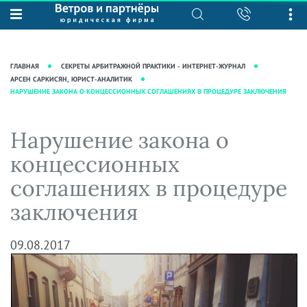
О нас
Юридические услуги
База знаний
Журнал "Секреты арбитражной
Подробнее о нас
Ведение судебных дел
ГЛАВНАЯ
СЕКРЕТЫ АРБИТРАЖНОЙ ПРАКТИКИ - ИНТЕРНЕТ-ЖУРНАЛ
практики"
Рекомендации
Интеллектуальная собственность
АРСЕН САРКИСЯН, ЮРИСТ-АНАЛИТИК
НАРУШЕНИЕ ЗАКОНА О КОНЦЕССИОННЫХ СОГЛАШЕНИЯХ В ПРОЦЕДУРЕ ЗАКЛЮЧЕНИЯ
Статьи
Награды и рейтинги
Корпоративная практика
Новости
Преимущества юридической
Налоговая практика
Нарушение закона о
фирмы
Аудиоподкасты
Сопровождение бизнеса
концессионных
Кейсы
Видеоподкасты
Ведение уголовных дел
соглашениях в процедуре
Вакансии
Справочная
Защита активов
заключения
Вопросы-ответы
Ведение дел о банкротстве
Вебинары и семинары
09.08.2017
Прямые эфиры